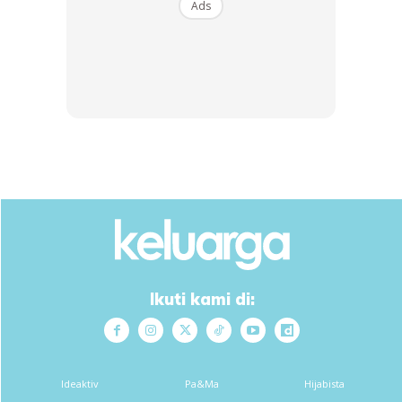
Ads
Ikuti kami di:
Baca juga :
Sayang Nak Buang Botol, Terus Buat
Projek Tanam Sayur Dalam Botol. Hasilnya Tanaman
Subur & Mudah Nak Jaga!
Ideaktiv
Pa&Ma
Hijabista