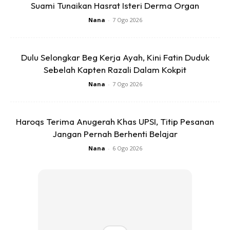
mengekalkan harga 50 sen pada roti canai yang dijual.
Suami Tunaikan Hasrat Isteri Derma Organ
Nana
-
7 Ogo 2026
Sumber :
Sinar Harian
Dulu Selongkar Beg Kerja Ayah, Kini Fatin Duduk
Sebelah Kapten Razali Dalam Kokpit
Nana
-
7 Ogo 2026
Haroqs Terima Anugerah Khas UPSI, Titip Pesanan
Jangan Pernah Berhenti Belajar
Ads
Nana
-
6 Ogo 2026