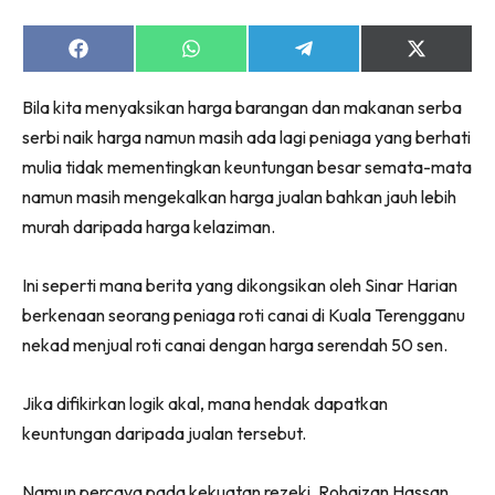
Share
Share
Share
Share
on
on
on
on
Facebook
WhatsApp
Telegram
X
Bila kita menyaksikan harga barangan dan makanan serba
(Twitter)
serbi naik harga namun masih ada lagi peniaga yang berhati
mulia tidak mementingkan keuntungan besar semata-mata
namun masih mengekalkan harga jualan bahkan jauh lebih
murah daripada harga kelaziman.
Ini seperti mana berita yang dikongsikan oleh Sinar Harian
berkenaan seorang peniaga roti canai di Kuala Terengganu
nekad menjual roti canai dengan harga serendah 50 sen.
Jika difikirkan logik akal, mana hendak dapatkan
keuntungan daripada jualan tersebut.
Namun percaya pada kekuatan rezeki, Rohaizan Hassan,