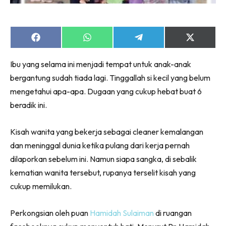
Share
Share
Share
Share
on
on
on
on
Facebook
WhatsApp
Telegram
X
Ibu yang selama ini menjadi tempat untuk anak-anak
(Twitter)
bergantung sudah tiada lagi. Tinggallah si kecil yang belum
mengetahui apa-apa. Dugaan yang cukup hebat buat 6
beradik ini.
Kisah wanita yang bekerja sebagai cleaner kemalangan
dan meninggal dunia ketika pulang dari kerja pernah
dilaporkan sebelum ini. Namun siapa sangka, di sebalik
kematian wanita tersebut, rupanya terselit kisah yang
cukup memilukan.
Perkongsian oleh puan
Hamidah Sulaiman
di ruangan