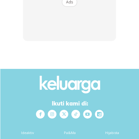
Ads
Gambar sekadar hiasan
Selesai saudara mara dan sahabat melihat wajah untuk
kali terakhir, kami semua diminta duduk. Menunggu
Ikuti kami di:
sahaja ketibaan suami arwah.
Sebak
Ideaktiv
Pa&Ma
Hijabista