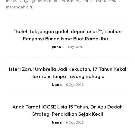
inspirasi agar generasi muda terus mengejar ilmu serta kekal
merendah diri.
“Boleh tak jangan gaduh depan anak?”, Luahan
Penyanyi Bunga Isme Buat Ramai Ibu...
yuna
-
6 Ogo 2026
Isteri Zarul Umbrella Jadi Kekuatan, 17 Tahun Kekal
Harmoni Tanpa Tayang Bahagia
Nana
-
6 Ogo 2026
Anak Tamat IGCSE Usia 15 Tahun, Dr Azu Dedah
Strategi Pendidikan Sejak Kecil
Nana
-
6 Ogo 2026