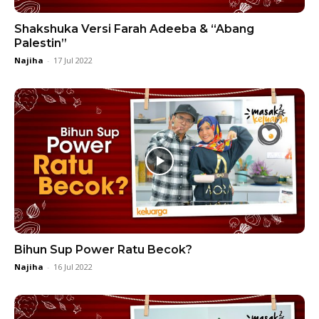
Shakshuka Versi Farah Adeeba & “Abang
Palestin”
Najiha
-
17 Jul 2022
Bihun Sup Power Ratu Becok?
Najiha
-
16 Jul 2022