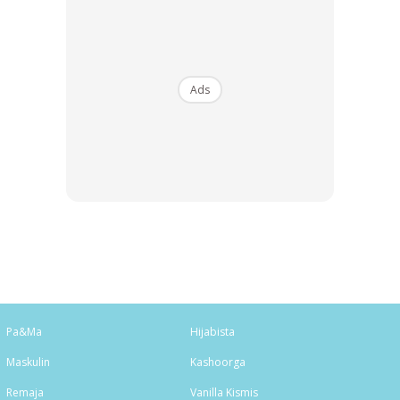
Ads
Pa&Ma
Hijabista
Maskulin
Kashoorga
Remaja
Vanilla Kismis