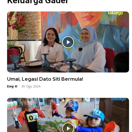
Keluarga Gader
Proj
Keluarga
Kongsi P
Umai, Legasi Dato Siti Bermula!
Emy H
-
30 Ogo 2024