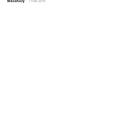
Masshury
-
7 Feb 2019