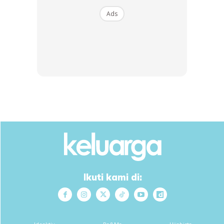
Cara ini boleh dikatakan antara cara dan kaedah yang
Ads
sering dilakukan oleh hamper setiap pembeli. Tidak
dinafikan cara itu juga berkesan untuk menentukan kualiti
buah durian tersebut seperti logiknya bau yang sedap
semestinya akan memberikan hasil buah yang cantik dan
manis.
Tapi tidak perlu membelah durian jika ingin mencium bau.
Cukup sekadar dengan mengangkat buah tersebut lalu
dekatkan ke hidung. Durian dengan kualitas terbaik mampu
menghasilkan aroma harum yang sangat khas meskipun
belum dibelah kulitnya.
Ikuti kami di:
5. Cermati bentuk durinya
Untuk mendapatkan durian yang paling enak dan matang,
korang juga boleh mencermati bentuk durinya. Dari bentuk