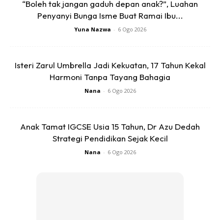
“Boleh tak jangan gaduh depan anak?”, Luahan
Durian dengan tangkai yang tebal dan pendek
Penyanyi Bunga Isme Buat Ramai Ibu...
menunjukkan bahawa isi buah tersebut banyak dan juga
Yuna Nazwa
-
6 Ogo 2026
tebal.
Isteri Zarul Umbrella Jadi Kekuatan, 17 Tahun Kekal
Sementara itu, durian bertangkai ramping dan panjang
Harmoni Tanpa Tayang Bahagia
merupakan petunjuk bahawa buah tersebut memiliki isi
Nana
-
6 Ogo 2026
yang sedikit dan tidak terlalu tebal.
Jadi, lepas ni kalau nak beli durian jangan lupa intai
Anak Tamat IGCSE Usia 15 Tahun, Dr Azu Dedah
tangkainya sekali.
Strategi Pendidikan Sejak Kecil
Nana
-
6 Ogo 2026
4. Cium bau
Hilang daya penciuman bukan hanya akibat Covid-19 –
Bagaimana penciuman menentukan kondisi kesehatan? –
BBC News Indonesia