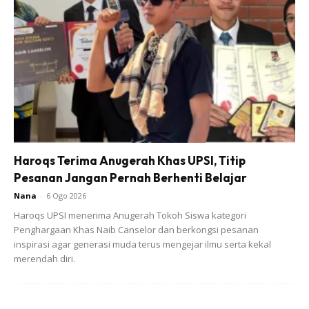
Ads
Haroqs Terima Anugerah Khas UPSI, Titip
Pesanan Jangan Pernah Berhenti Belajar
Pecinta Durian, Cari Tahu Cara Memilih Durian yang Bagus
Nana
-
6 Ogo 2026
Yuk! – Bro In
Haroqs UPSI menerima Anugerah Tokoh Siswa kategori
Kebanyakan orang memilih buah durian berdasarkan
Penghargaan Khas Naib Canselor dan berkongsi pesanan
warna, ukuran dan baunya sahaja. Namun sebenarnya
inspirasi agar generasi muda terus mengejar ilmu serta kekal
untuk mendapatkan kualiti isi yang padat dan banyak,
merendah diri.
tangkai buat tersebut juga memainkan peranan yang
penting.