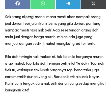
Share
Share
Share
Share
on
on
on
on
Facebook
WhatsApp
Telegram
X
Sekarang ni pergi mana-mana mesti akan nampak orang
(Twitter)
jual durian tepi jalan kan? Jenis yang gila durian, pantang
nampak mesti rasa nak beli! Ada sesetengah orang dah
mula jual dengan harga murah, malah ada juga yang
menjual dengan sedikit mahal mengikut gred tertentu.
Bila dah teringin nak makan ni, tak kisah la harganya murah
atau mahal, tapi bila dah teringin beli je la! Ye dak? Tapi nak
beli tu, walaupun tak kisah harganya tapi kena tahu juga
cara memilih durian yang ok. Barulah berbaloi nak bayar.
Kan? Jom tengok cara nak pilih durian yang sedap mengikut
keinginan kita!