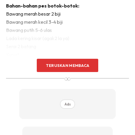
Bahan-bahan pes botok-botok:
Bawang merah besar 2 biji
Bawang merah kecil 3-4 biji
Bawang putih 5-6 ulas
Lada kering kisar (agak2 la ya)
Serai 2 batang
Kunyit
Halia
TERUSKAN MEMBACA
Lengkuas
∞
Jintan manis 1 ½sb
Jintan putih 1 ½sb
Ketumbar 1½sb
(kisar semua di atas)
Ads
Rempah kari ikan
Kerisik
Santan