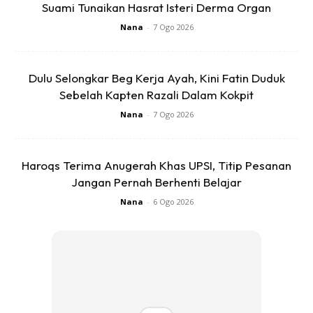
Suami Tunaikan Hasrat Isteri Derma Organ
Nana
-
7 Ogo 2026
Dulu Selongkar Beg Kerja Ayah, Kini Fatin Duduk
Sebelah Kapten Razali Dalam Kokpit
Tibalah waktu penentuan, nak bungkus. Bahan yang korang
perlukan ialah daun pisang. Kalau tak ada, pakai je
Nana
-
7 Ogo 2026
aluminium foil tu.. agak-agak la ya saiz nak bungkus tu. Janji
tak bocor udahlah.
Haroqs Terima Anugerah Khas UPSI, Titip Pesanan
Jangan Pernah Berhenti Belajar
Nana
-
6 Ogo 2026