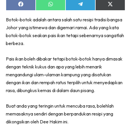
Share
Share
Share
Share
on
on
on
on
Facebook
WhatsApp
Telegram
X
Botok-botok adalah antara salah satu resipi tradisi bangsa
(Twitter)
Johor yang istimewa dan digemari ramai. Ada yang kata
botok-botok seakan pais ikan tetapi sebenarnya sangatlah
berbeza.
Pais ikan boleh dibakar tetapi botok-botok hanya dimasak
dengan teknik kukus dan apa yang lebih menarik
mengandungi ulam-ulaman kampung yang disatukan
dengan ikan dan rempah ratus terpilih untuk menyedapkan
rasa, dibungkus kemas di dalam daun pisang.
Buat anda yang teringin untuk mencuba rasa, bolehlah
memasaknya sendiri dengan berpandukan resipi yang
dikongsikan oleh Dee Hakim ini.