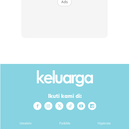
Ads
Ikuti kami di:
1. Bentang daun pisang, susun ulam-ulaman, then letak pes
Ideaktiv
Pa&Ma
Hijabista
atas daun tu, ratakan sikit-sikit, letak la ikan korang.