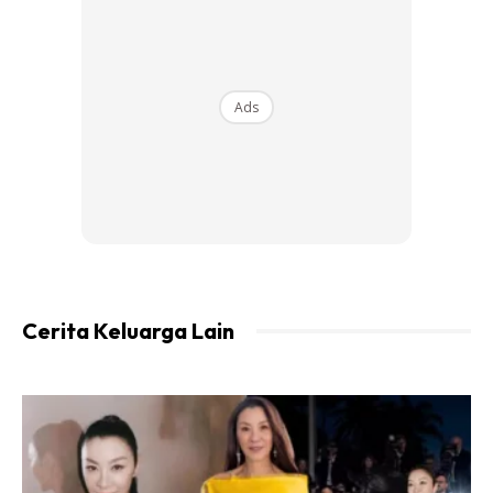
perlulah rawat cepat ya sebab nanti akan mengganggu
proses pembelajaran mereka
Klik gambar di bawah ni untuk menjelasan lanjut
Ads
Anda mungkin berminat dengan
Cerita Keluarga Lain
SHOPEE MY
SHOPEE MY
CENDAWAN RANGUP BY
[500g – 1kg] Frozen Halal
HERO CHEF
Dimsum / Dimsum Sejuk
B...
RM14.6
RM24
RM14.6
RM49