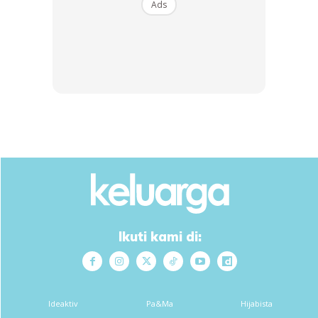
Ads
Ikuti kami di:
Ideaktiv
Pa&Ma
Hijabista