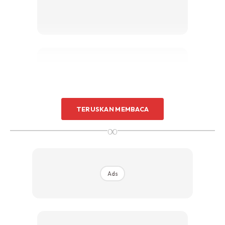
TERUSKAN MEMBACA
Ads
∞
Ads
Pada umur tertentu, kanak-kanak perlu master skill
tertentu untuk membolahkan mereka kembangkan skill-
skill yang lain pula. Jika dah stuck pada skill-skill tertentu,