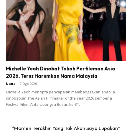
Buy Now
Buy Now
1
/
5
❮
❯
Michelle Yeoh Dinobat Tokoh Perfileman Asia
2026, Terus Harumkan Nama Malaysia
Nana
-
7 Ogo 2026
Michelle Yeoh mencipta pencapaian membanggakan apabila
dinobatkan The Asian Filmmaker of the Year 2026 sempena
Festival Filem Antarabangsa Busan ke-31.
“Momen Terakhir Yang Tak Akan Saya Lupakan”