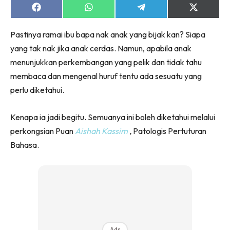
Share
Share
Share
Share
on
on
on
on
Facebook
WhatsApp
Telegram
X
Pastinya ramai ibu bapa nak anak yang bijak kan? Siapa
(Twitter)
yang tak nak jika anak cerdas. Namun, apabila anak
menunjukkan perkembangan yang pelik dan tidak tahu
membaca dan mengenal huruf tentu ada sesuatu yang
perlu diketahui.
Kenapa ia jadi begitu. Semuanya ini boleh diketahui melalui
perkongsian Puan
Aishah Kassim
,
Patologis Pertuturan
Bahasa.
Ads