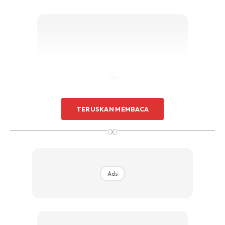
Ads
TERUSKAN MEMBACA
∞
Mohd Hisham berkata dalam tempoh itu, catatan suhu
harian tertinggi boleh melebihi 35 darjah Celsius pada awal
Ads
petang.
Beliau berkata, bacaan suhu tertinggi yang dicatat di