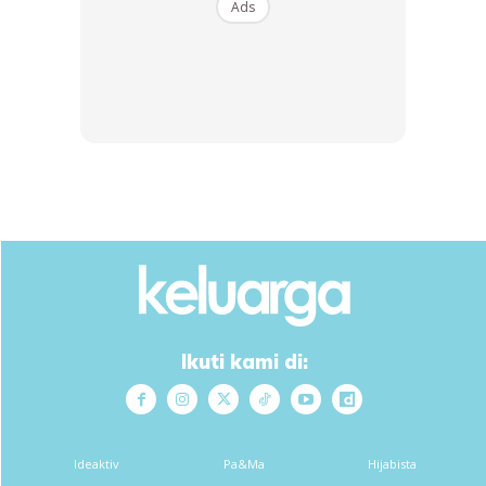
Ads
SHOPEE MY
SHOPEE MY
?Ready Stock?Tapak
CENDAWAN RANGUP BY
Periuk Kayu Kreatif Alas
HERO CHEF
Pinggan &#0...
RM9.9
RM14.6
RM14.9
RM14.6
Buy Now
Buy Now
1
/
5
❮
❯
Sementara itu, Mohd Hisham menerusi ramalan cuaca
Ikuti kami di:
signifikan yang dikeluarkan pada 12.30 tengah hari
memaklumkan ribut petir berserta hujan lebat dan angin
kencang dalam tempoh yang lebih panjang dijangka
berlaku di Sarawak selama tiga hari mulai 17 Februari.
Ideaktiv
Pa&Ma
Hijabista