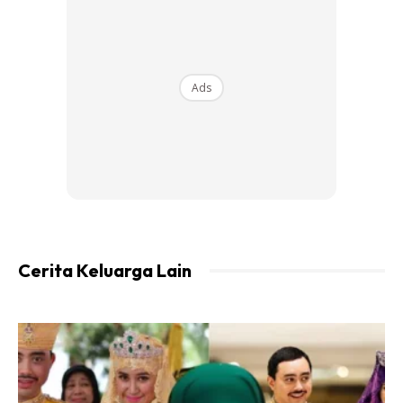
stesen-stesen jabatan itu seluruh negara semalam (11
Februari) adalah 36.1 darjah Celsius yang direkod di Felda
Teloi Kanan, Baling, Kedah.
Ads
Ads
Cerita Keluarga Lain
Selain itu, gelombang haba dan jerebu setempat juga
berpotensi berlaku dalam tempoh berkenaan, namun
keadaan tersebut diramal tidak seteruk tahun lepas