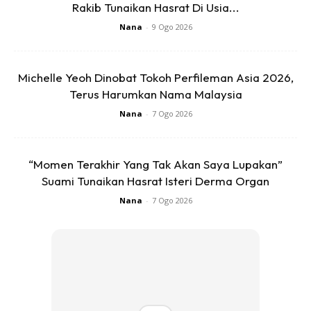
Rakib Tunaikan Hasrat Di Usia...
Nana
-
9 Ogo 2026
Michelle Yeoh Dinobat Tokoh Perfileman Asia 2026,
Katanya MetMalaysia sentiasa memantau keadaan cuaca
Terus Harumkan Nama Malaysia
di seluruh negara dan orang ramai disarankan supaya
Nana
-
7 Ogo 2026
sentiasa peka dengan perubahan cuaca serta
mendapatkan maklumat dan amaran cuaca terkini melalui
laman web rasmi, aplikasi myCuaca dan media sosial
“Momen Terakhir Yang Tak Akan Saya Lupakan”
MetMalaysia.
Suami Tunaikan Hasrat Isteri Derma Organ
Nana
-
7 Ogo 2026
Anda mungkin berminat dengan