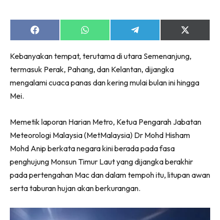
Share
Share
Share
Share
on
on
on
on
Facebook
WhatsApp
Telegram
X
Kebanyakan tempat, terutama di utara Semenanjung,
(Twitter)
termasuk Perak, Pahang, dan Kelantan, dijangka
mengalami cuaca panas dan kering mulai bulan ini hingga
Mei.
Memetik laporan Harian Metro, Ketua Pengarah Jabatan
Meteorologi Malaysia (MetMalaysia) Dr Mohd Hisham
Mohd Anip berkata negara kini berada pada fasa
penghujung Monsun Timur Laut yang dijangka berakhir
pada pertengahan Mac dan dalam tempoh itu, litupan awan
serta taburan hujan akan berkurangan.