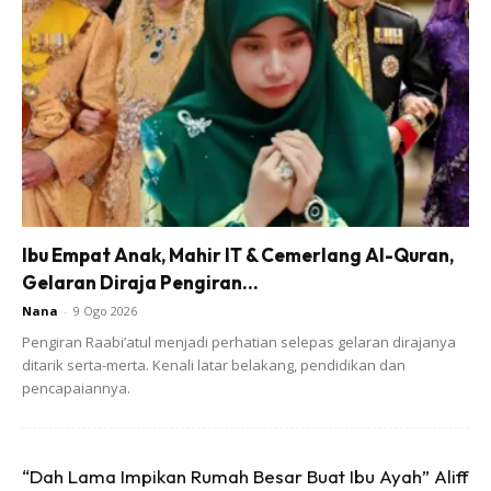
disebabkan pengaruh La Nina lemah yang sedang berlaku
sekarang dan dijangka berterusan sehingga pertengahan
tahun ini.
Mohd Hisham berkata dalam keadaan cuaca panas dan
kering, semua pihak dinasihatkan supaya mengambil
langkah penjimatan penggunaan air serta mengelakkan
pembakaran terbuka serta mengehadkan tempoh berada
Ibu Empat Anak, Mahir IT & Cemerlang Al-Quran,
di kawasan terbuka.
Gelaran Diraja Pengiran...
Nana
-
9 Ogo 2026
Pengiran Raabi’atul menjadi perhatian selepas gelaran dirajanya
ditarik serta-merta. Kenali latar belakang, pendidikan dan
pencapaiannya.
Ads
“Dah Lama Impikan Rumah Besar Buat Ibu Ayah” Aliff