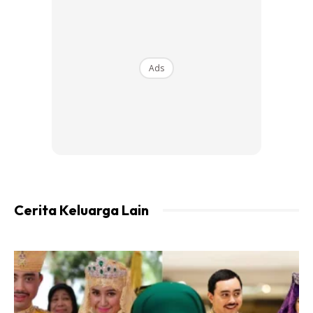
sponsor. Mak mentua yang sama.
“Kalau yang lama pun alhamdulillah baik. Dapat mak
Ads
mentua bagus masyaAllah untungnya,” ujar penyampai
radio Suria Fm ni lagi.
Cerita Keluarga Lain
Ads