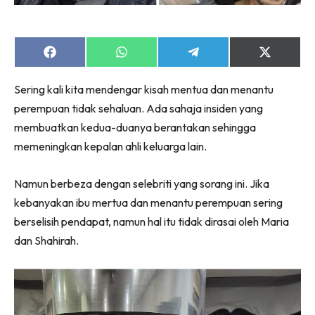
Share
Share
Share
Share
on
on
on
on
Facebook
WhatsApp
Telegram
X
Sering kali kita mendengar kisah mentua dan menantu
(Twitter)
perempuan tidak sehaluan. Ada sahaja insiden yang
membuatkan kedua-duanya berantakan sehingga
memeningkan kepalan ahli keluarga lain.
Namun berbeza dengan selebriti yang sorang ini. Jika
kebanyakan ibu mertua dan menantu perempuan sering
berselisih pendapat, namun hal itu tidak dirasai oleh Maria
dan Shahirah.