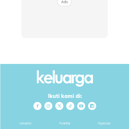
Ads
“Jangan kurang ajar dengan mak mentua, jaga hati
walaupun dia bukan ibu kamu sendiri. Kalau dapat mentua
jenis yang berkira, tak perlu nak melawan atau apa.
“Biar kita beli sendiri, selagi kita mampu, kita larat. Kalau
ada tak apa, kalau tak ada tak apa. Mana yang baik tu kita
ambil,” jelas Shiera lagi.
Ikuti kami di:
Ideaktiv
Pa&Ma
Hijabista
Ads