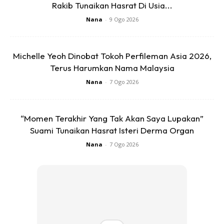
Rakib Tunaikan Hasrat Di Usia...
Dalam masa yang sama, Shiera turut menitipkan pesanan
kepada semua menantu supaya berbaik-baik dengan
Nana
-
9 Ogo 2026
mentua dan saling menghormati.
Michelle Yeoh Dinobat Tokoh Perfileman Asia 2026,
Terus Harumkan Nama Malaysia
Nana
-
7 Ogo 2026
“Momen Terakhir Yang Tak Akan Saya Lupakan”
Suami Tunaikan Hasrat Isteri Derma Organ
Nana
-
7 Ogo 2026