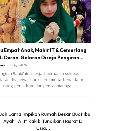
bu Empat Anak, Mahir IT & Cemerlang
l-Quran, Gelaran Diraja Pengiran...
ana
-
9 Ogo 2026
ngiran Raabi’atul menjadi perhatian selepas
laran dirajanya ditarik serta-merta. Kenali latar
lakang, pendidikan dan pencapaiannya.
Dah Lama Impikan Rumah Besar Buat Ibu
Ayah” Aliff Rakib Tunaikan Hasrat Di
Usia...