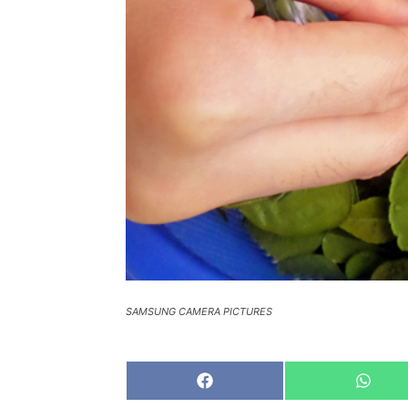
SAMSUNG CAMERA PICTURES
Share
Share
on
on