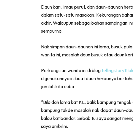
Facebook
Whats
Daun kari, limau purut, dan daun-daunan herb
dalam satu-satu masakan. Kekurangan bahan p
akhir. Walaupun sebagai bahan sampingan, n
sempurna.
Nak simpan daun-daunan ini lama, busuk pula 
wanita ini, masalah daun busuk atau daun k
Perkongsian wanita ini di blog
tellingstory11.
digunakannya ini buat daun herbanya bertaha
jomlah kita cuba.
“Bila dah lama kat KL, balik kampung tengok 
kampung takde masalah nak dapat daun-daun
kalau kat bandar. Sebab tu saya sangat meng
saya ambil ni.