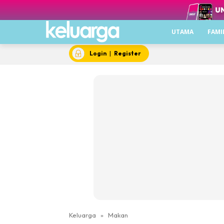
UTAMA
FAMI
Login
|
Register
Keluarga
»
Makan