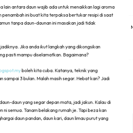
App
Telegram
X
a lain antara daun wajib ada untuk menaikkan lagi aroma
(Twitter)
enambah ini buat kita terpaksa bertukar resipi di saat
amun tanpa daun-daunan ini masakan jadi tidak
jadiknya. Jika anda ikut langkah yang dikongsikan
ering pasti mampu diselamatkan. Bagaimana?
blogspot.my
boleh kita cuba. Katanya, teknik yang
n sampai 3 bulan. Malah masih segar. Hebat kan? Jadi
daun-daun yang segar depan mata, jadi jakun. Kalau di
 ni semua. Tanam belakang rumah je. Tapi beza kan
hargai daun pandan, daun kari, daun limau purut yang