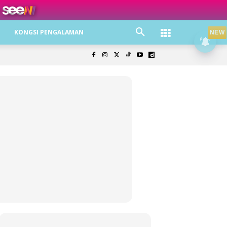
ree jer!
KONGSI PENGALAMAN
NEW
olisi Privasi