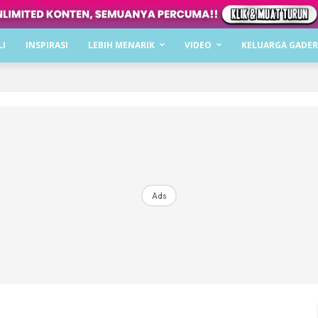
Dapatkan cerita, perkongsian dan info menarik. F
LI
INSPIRASI
LEBIH MENARIK
VIDEO
KELUARGA GADER
Dengan ini saya bersetuju dengan
Terma Penggunaan
dan
P
Langgan Sekarang
Langganan anda telah diterima. Terima kasih!
Ads
Mencari bahagia bersama KELUARGA?
Download dan baca sekarang di
KLIK DI SEENI