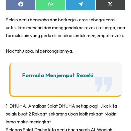
Share
Share
Share
Share
on
on
on
on
Facebook
WhatsApp
Telegram
X
Selain perlu berusaha dan berkerja keras sebagai cara
(Twitter)
untuk kita mencari dan menggandakan rezeki keluarga, ada
formula lain yang perlu disertakan untuk menjemput rezeki.
Nak tahu apa, ini perkongsiannya.
Formula Menjemput Rezeki
1. DHUHA. Amalkan Solat DHUHA setiap pagi. Jika kita
selalu buat 2 Rakaat, sekarang ubah lebih rakaat. Makin
lama makin meningkat.
Selepas Solat Dhuha kita perlu baca surah Al-Waqiah.