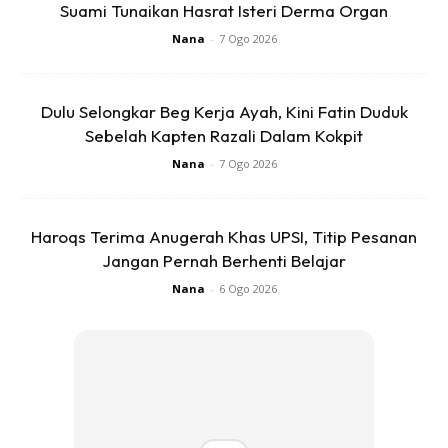
Suami Tunaikan Hasrat Isteri Derma Organ
Nana
-
7 Ogo 2026
Dulu Selongkar Beg Kerja Ayah, Kini Fatin Duduk
Ads
Sebelah Kapten Razali Dalam Kokpit
Nana
-
7 Ogo 2026
Haroqs Terima Anugerah Khas UPSI, Titip Pesanan
Jangan Pernah Berhenti Belajar
4 amalan surah setiap hari.
Nana
-
6 Ogo 2026
● Surah Yaasin- Setiap solat fardhu
● Surah Al-Waqiah-Waktu Dhuha
● Surah Ar-Rahman- Waktu Asar
● Surah Al-Mulk – Sebelum tidur
Anda mungkin berminat dengan