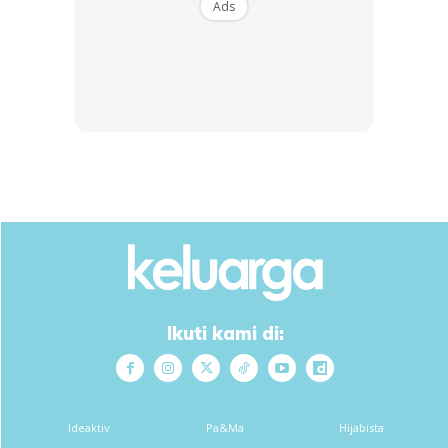
Ads
SHOPEE MY
SHOPEE MY
CENDAWAN RANGUP BY
[500g – 1kg] Frozen Halal
HERO CHEF
Dimsum / Dimsum Sejuk
B...
RM14.6
RM24
RM14.6
RM49
Ikuti kami di:
Buy Now
Buy Now
1
/
5
❮
❯
Ideaktiv
Pa&Ma
Hijabista