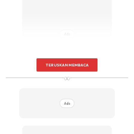
Ads
TERUSKAN MEMBACA
∞
5. SOLAT BERJEMAAH, terutama lelaki. Orang lelaki juga
diminta telefon ibu 1 hari 5 kali atau lebih..
Ads
6. SILATURRAHIM. Jangan memecahkan silaturrahim.
Maafkan mereka yang pernah sakiti kita dengan hati yang
yang lapang dan tenang..