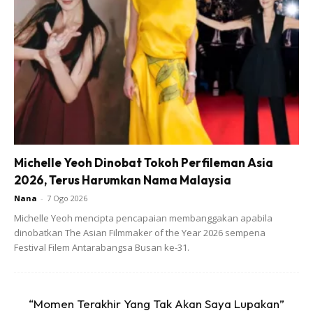
#semakinkukejarsemakinkaujauh
#fypgakni
#pantai
♬ original sound – QU
PUTEH BARULAH PUTEH
Bagaimanapun, Vida kelihatan sangat gembira dan teruja
ketika membuat trend tersebut biarpun sempat diusik oleh
Cik B.
Michelle Yeoh Dinobat Tokoh Perfileman Asia
2026, Terus Harumkan Nama Malaysia
Nana
-
7 Ogo 2026
Michelle Yeoh mencipta pencapaian membanggakan apabila
dinobatkan The Asian Filmmaker of the Year 2026 sempena
Festival Filem Antarabangsa Busan ke-31.
Ads
“Momen Terakhir Yang Tak Akan Saya Lupakan”