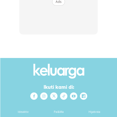
Ads
SHOPEE MY
SHOPEE MY
CENDAWAN RANGUP BY
[500g – 1kg] Frozen Halal
HERO CHEF
Dimsum / Dimsum Sejuk
B...
RM14.6
RM24
RM14.6
RM49
Buy Now
Buy Now
1
/
5
❮
❯
Ikuti kami di:
Ads
Ideaktiv
Pa&Ma
Hijabista