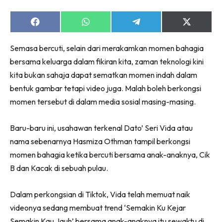
Share
Share
Share
Share
on
on
on
on
Facebook
WhatsApp
Telegram
X
Semasa bercuti, selain dari merakamkan momen bahagia
(Twitter)
bersama keluarga dalam fikiran kita, zaman teknologi kini
kita bukan sahaja dapat sematkan momen indah dalam
bentuk gambar tetapi video juga. Malah boleh berkongsi
momen tersebut di dalam media sosial masing-masing.
Baru-baru ini, usahawan terkenal Dato’ Seri Vida atau
nama sebenarnya Hasmiza Othman tampil berkongsi
momen bahagia ketika bercuti bersama anak-anaknya, Cik
B dan Kacak di sebuah pulau.
Dalam perkongsian di Tiktok, Vida telah memuat naik
videonya sedang membuat trend ‘Semakin Ku Kejar
Semakin Kau Jauh’ bersama anak-anaknya itu sewaktu di