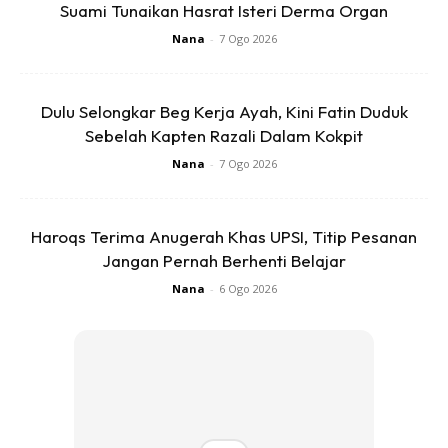
Suami Tunaikan Hasrat Isteri Derma Organ
Nana
-
7 Ogo 2026
Menjengah ke ruangan komen, rata-rata pengikutnya
Dulu Selongkar Beg Kerja Ayah, Kini Fatin Duduk
terhibur dan memuji keakraban usahawan itu melayani
Sebelah Kapten Razali Dalam Kokpit
kerenah anak-anaknya.
Nana
-
7 Ogo 2026
Sumber : Tiktok Datosrividaofficial
Haroqs Terima Anugerah Khas UPSI, Titip Pesanan
Anda mungkin berminat dengan
Jangan Pernah Berhenti Belajar
Nana
-
6 Ogo 2026