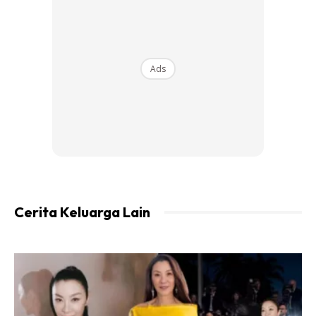
#viraltiktok
#datoserivida
#foryoupage
#fypシ゚viral
#masukberandafyp
#virallllllllllllll
#viralllllll
#fypdongggggggg
Ads
#cikb
#semakinkukejarsemakinkaujauh
#fypgakni
#fypppppppppppppp
#holiday
♬ Kau Tak Sesayang Itu – Souqy Band
@datoserividaofficial
Replying to
Cerita Keluarga Lain
@Syazanashaharin dia mari dengan passing
pulak sobat @cikb_havoc66
#fyppppppppppppppppppppppp
#viraltiktok
#datoserivida
#foryoupage
#fypシ゚viral
#virallllllllllllll
#fypdongggggggg