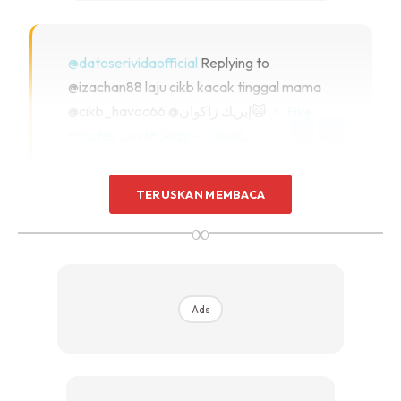
@datoserividaofficial
Replying to
@izachan88 laju cikb kacak tinggal mama
@cikb_havoc66 @إيريك زاكوان😺
♬ Five
minutes CovMDedy – ♪Dedd.
TERUSKAN MEMBACA
Video yang sempurna itu sebenarnya mempunyai cerita
∞
yang tersendiri di belakangnya apabila Vida turut memuat
naik video belakang tabir yang berlaku demi mendapatkan
video terbaik itu.
Ads
@datoserividaofficial
Replying to @🎈arnie
🎈 @cikb_havoc66 baru nak buat trend😂
#fyppppppppppppppppppppppp