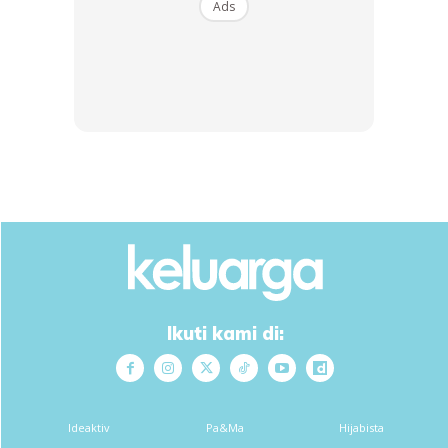
Ads
“Mereka okey pada mulanya dan banyak bertanya. Sudah
tentu mereka ada rasa takut dan menagis juga masa hari
ertana. Sekarang ereka semain pulih lah.
Ikuti kami di:
Ads
Ideaktiv
Pa&Ma
Hijabista