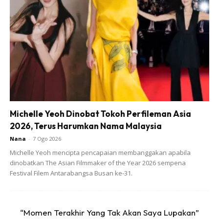
Memetik perkongsian di Gempak difahamkan Tomok tidak
menemani anak-anaknya berkhatan dan hanya isterinya
sahaja yang menemani anak di dalam bilik doktor.
Michelle Yeoh Dinobat Tokoh Perfileman Asia
“Saya cuma menenangkan mereka sebelum masuk bilik
2026, Terus Harumkan Nama Malaysia
doktor. Saya tak masuk tengok lah, bukan apa saya agak
Nana
-
7 Ogo 2026
fobia sedikit. Jadi isteri lah yang menemankan mereka
Michelle Yeoh mencipta pencapaian membanggakan apabila
masuk bilik doktor.
dinobatkan The Asian Filmmaker of the Year 2026 sempena
Festival Filem Antarabangsa Busan ke-31.
Bercerita lanjut berkenaan keaadan anak-anaknya yang
selamat berkhatan, Tomok memberitahu mereka semakin
pulih.
“Momen Terakhir Yang Tak Akan Saya Lupakan”