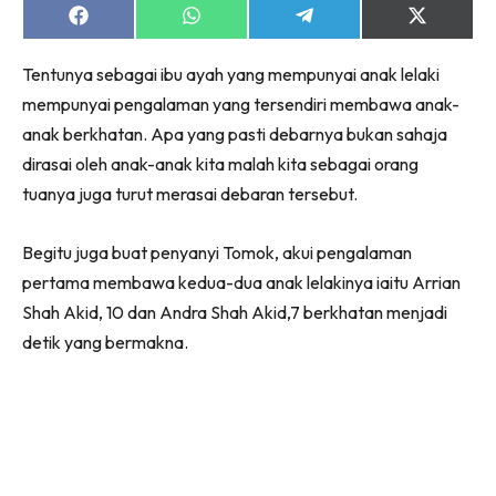
Share
Share
Share
Share
on
on
on
on
Facebook
WhatsApp
Telegram
X
Tentunya sebagai ibu ayah yang mempunyai anak lelaki
(Twitter)
mempunyai pengalaman yang tersendiri membawa anak-
anak berkhatan. Apa yang pasti debarnya bukan sahaja
dirasai oleh anak-anak kita malah kita sebagai orang
tuanya juga turut merasai debaran tersebut.
Begitu juga buat penyanyi Tomok, akui pengalaman
pertama membawa kedua-dua anak lelakinya iaitu Arrian
Shah Akid, 10 dan Andra Shah Akid,7 berkhatan menjadi
detik yang bermakna.