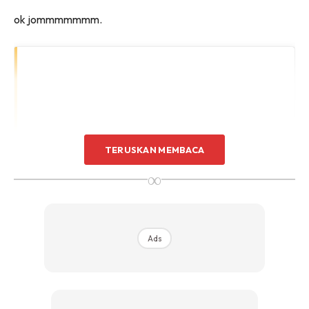
ok jommmmmmm.
TERUSKAN MEMBACA
∞
Ads
View this post on Instagram