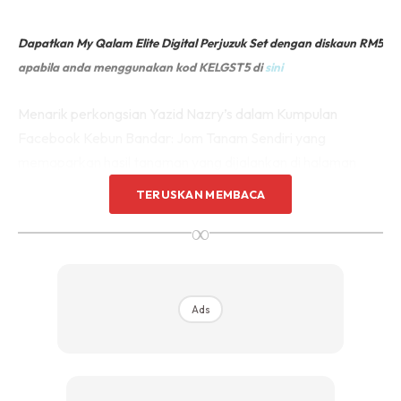
Dapatkan My Qalam Elite Digital Perjuzuk Set dengan diskaun RM5
apabila anda menggunakan kod KELGST5 di
sini
Menarik perkongsian Yazid Nazry’s dalam Kumpulan
Facebook Kebun Bandar: Jom Tanam Sendiri yang
memaparkan hasil tanaman yang dijalankan di halaman
rumah.
TERUSKAN MEMBACA
∞
Kelihatan tanaman Golden Melon di tanam di halaman
rumahnya telah meraih perhatian ramai. Bukan sahaja hasil
tanaman subur dan berbuah lebat, laman kebunnya
kelihatan bersih. Sedap mata memandang.
Ads
Bahkan, dia juga berkongsi gambar dengan memegang
‘board’ yang tertulis ‘Ibu Mengandung Percuma’ telah