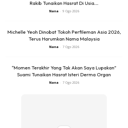
Rakib Tunaikan Hasrat Di Usia...
Nana
-
9 Ogo 2026
Michelle Yeoh Dinobat Tokoh Perfileman Asia 2026,
Terus Harumkan Nama Malaysia
Ads
Nana
-
7 Ogo 2026
“Momen Terakhir Yang Tak Akan Saya Lupakan”
Suami Tunaikan Hasrat Isteri Derma Organ
Nana
-
7 Ogo 2026