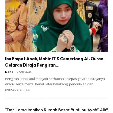
Ibu Empat Anak, Mahir IT & Cemerlang Al-Quran,
“Berkebun dalam kawasan rumah. Alhamdulillah
Gelaran Diraja Pengiran...
dengan izin Allah.”
Nana
-
9 Ogo 2026
Pengiran Raabi’atul menjadi perhatian selepas gelaran dirajanya
“Golden Melon
ditarik serta-merta. Kenali latar belakang, pendidikan dan
Menanam dengan kaedah HDP “High Density Planting
pencapaiannya.
Maksima kan segala ruang untuk hasil yang lebih.”
“Dah Lama Impikan Rumah Besar Buat Ibu Ayah” Aliff