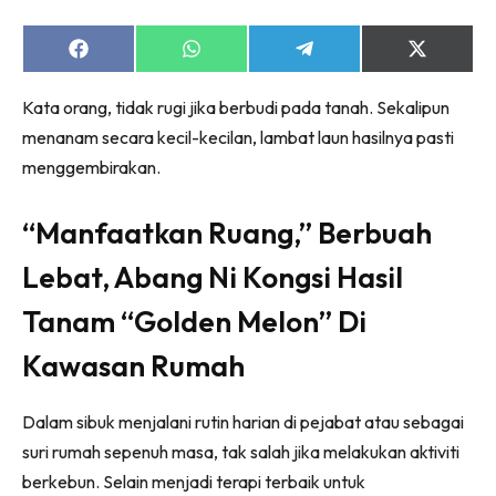
Share
Share
Share
Share
on
on
on
on
Facebook
WhatsApp
Telegram
X
Kata orang, tidak rugi jika berbudi pada tanah. Sekalipun
(Twitter)
menanam secara kecil-kecilan, lambat laun hasilnya pasti
menggembirakan.
“Manfaatkan Ruang,” Berbuah
Lebat, Abang Ni Kongsi Hasil
Tanam “Golden Melon” Di
Kawasan Rumah
Dalam sibuk menjalani rutin harian di pejabat atau sebagai
suri rumah sepenuh masa, tak salah jika melakukan aktiviti
berkebun. Selain menjadi terapi terbaik untuk