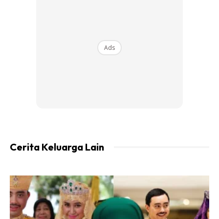
meraih pujian wargamaya. Sikapnya tidak berkira itu
membuatkan ada yang menitipkan doa rezeki yang
melimpah ruah.
Ads
Cerita Keluarga Lain