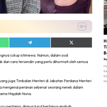
H
Share
Share
T
on
on
App
Telegram
X
B
gnya cukup istimewa. Namun, dalam soal
(Twitter)
N
 dan cara tersendiri yang perlu dihormati oleh semua
Ha
ka
be
 yang juga Timbalan Menteri di Jabatan Perdana Menteri
te
ya mengenai peranan sebenar seorang nenek dalam
rsama Majalah Nona.
cucu pertama, dirinya turut bertanya apakah