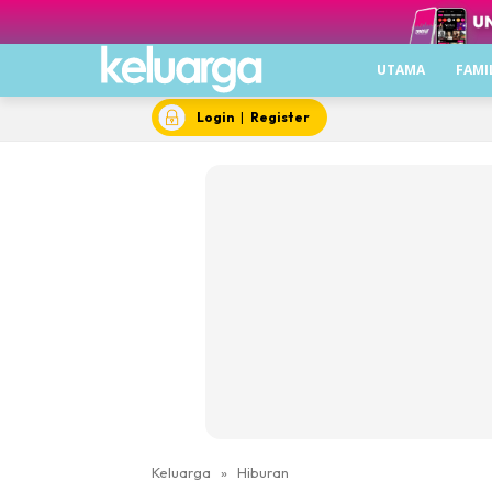
UTAMA
FAMI
Login
|
Register
Keluarga
»
Hiburan