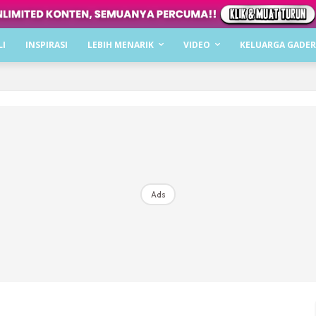
Dapatkan cerita, perkongsian dan info menarik. F
LI
INSPIRASI
LEBIH MENARIK
VIDEO
KELUARGA GADER
Dengan ini saya bersetuju dengan
Terma Penggunaan
dan
P
Langgan Sekarang
Langganan anda telah diterima. Terima kasih!
Ads
Mencari bahagia bersama KELUARGA?
Download dan baca sekarang di
KLIK DI SEENI