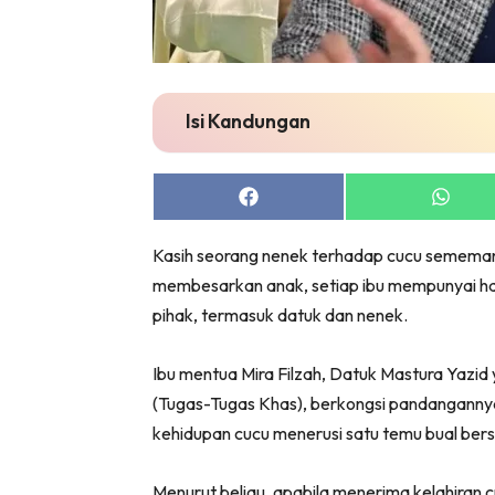
Isi Kandungan
Share
Share
on
on
Facebook
Whats
Kasih seorang nenek terhadap cucu sememan
membesarkan anak, setiap ibu mempunyai hak
pihak, termasuk datuk dan nenek.
Ibu mentua Mira Filzah, Datuk Mastura Yazid
(Tugas-Tugas Khas), berkongsi pandangann
kehidupan cucu menerusi satu temu bual be
Menurut beliau, apabila menerima kelahiran 