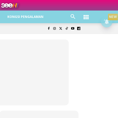
ree jer!
KONGSI PENGALAMAN
NEW
olisi Privasi