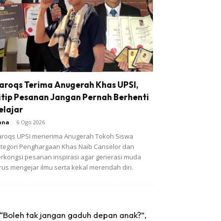
aroqs Terima Anugerah Khas UPSI,
itip Pesanan Jangan Pernah Berhenti
elajar
ana
-
6 Ogo 2026
roqs UPSI menerima Anugerah Tokoh Siswa
tegori Penghargaan Khas Naib Canselor dan
rkongsi pesanan inspirasi agar generasi muda
rus mengejar ilmu serta kekal merendah diri.
“Boleh tak jangan gaduh depan anak?”,