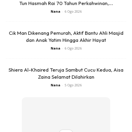
Tun Hasmah Rai 70 Tahun Perkahwinan,...
Nana
-
6 Ogo 2026
Cik Man Dikenang Pemurah, Aktif Bantu Ahli Masjid
dan Anak Yatim Hingga Akhir Hayat
Nana
-
6 Ogo 2026
Shiera Al-Khaired Teruja Sambut Cucu Kedua, Aisa
Ads
Zaina Selamat Dilahirkan
Nana
-
5 Ogo 2026
Penyanyi itu juga memaklumkan, status tersebut
memudahkannya untuk menjalani kehidupan yang selama