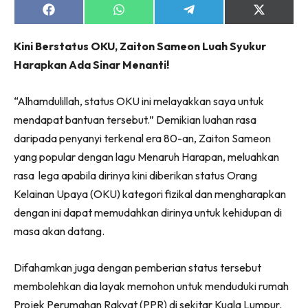
Share
Share
Share
Share
on
on
on
on
Facebook
WhatsApp
Telegram
X
Kini Berstatus OKU, Zaiton Sameon Luah Syukur
(Twitter)
Harapkan Ada Sinar Menanti!
“Alhamdulillah, status OKU ini melayakkan saya untuk
mendapat bantuan tersebut.” Demikian luahan rasa
daripada penyanyi terkenal era 80-an, Zaiton Sameon
yang popular dengan lagu Menaruh Harapan, meluahkan
rasa lega apabila dirinya kini diberikan status Orang
Kelainan Upaya (OKU) kategori fizikal dan mengharapkan
dengan ini dapat memudahkan dirinya untuk kehidupan di
masa akan datang.
Difahamkan juga dengan pemberian status tersebut
membolehkan dia layak memohon untuk menduduki rumah
Projek Perumahan Rakyat (PPR) di sekitar Kuala Lumpur.