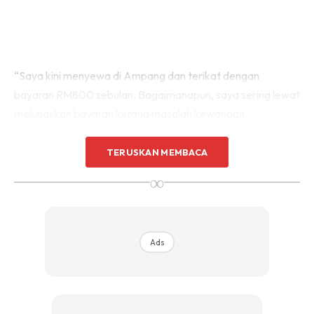
“Saya kini menyewa di Ampang dan terikat dengan
bayaran RM800 sebulan. Bagaimanapun, saya sering lewat
melunaskan bayaran kerana masalah kewangan.
“Saya tidak mempunyai pendapatan tetap, selain tawaran
TERUSKAN MEMBACA
menyanyi yang semakin berkurangan. Sebelum ini, saya
∞
pernah memohon bantuan perumahan PPR, tetapi ditolak
atas alasan tiada pendapatan tetap.
Ads