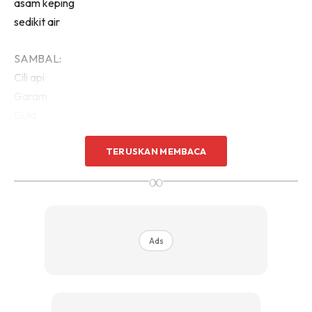
asam keping
sedikit air
SAMBAL:
Cili api
Garam
Gula
Cuka
TERUSKAN MEMBACA
ULAM:
∞
Daun kesum
Bunga kantan
Pucuk serai kayu
Ads
Kacang panjang
Kobis
Tauge