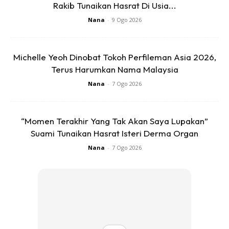
Rakib Tunaikan Hasrat Di Usia...
Nana
-
9 Ogo 2026
Michelle Yeoh Dinobat Tokoh Perfileman Asia 2026,
Terus Harumkan Nama Malaysia
Nana
-
7 Ogo 2026
🖋️Masih perlu sapu minyak kat loyang
“Momen Terakhir Yang Tak Akan Saya Lupakan”
Suami Tunaikan Hasrat Isteri Derma Organ
Nana
-
7 Ogo 2026