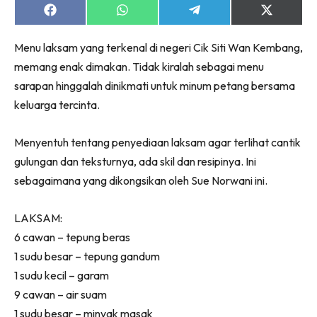
Share
Share
Share
Share
on
on
on
on
Facebook
WhatsApp
Telegram
X
Menu laksam yang terkenal di negeri Cik Siti Wan Kembang,
(Twitter)
memang enak dimakan. Tidak kiralah sebagai menu
sarapan hinggalah dinikmati untuk minum petang bersama
keluarga tercinta.
Menyentuh tentang penyediaan laksam agar terlihat cantik
gulungan dan teksturnya, ada skil dan resipinya. Ini
sebagaimana yang dikongsikan oleh Sue Norwani ini.
LAKSAM:
6 cawan – tepung beras
1 sudu besar – tepung gandum
1 sudu kecil – garam
9 cawan – air suam
1 sudu besar – minyak masak