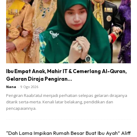
🖋️Saya guna loyang pizza jenis non stick, saiz 10 inci.. Beli
Ibu Empat Anak, Mahir IT & Cemerlang Al-Quran,
kat kedai bakery. Ada juga dijual di kedai2 homeware,
Gelaran Diraja Pengiran...
pasaraya, shopee dll
Nana
-
9 Ogo 2026
Pengiran Raabi’atul menjadi perhatian selepas gelaran dirajanya
ditarik serta-merta. Kenali latar belakang, pendidikan dan
pencapaiannya.
“Dah Lama Impikan Rumah Besar Buat Ibu Ayah” Aliff