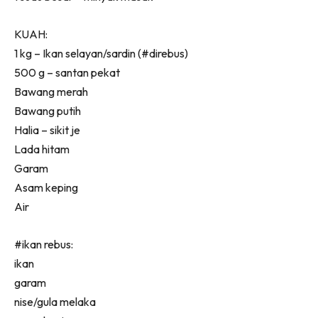
KUAH:
1 kg – Ikan selayan/sardin (#direbus)
500 g – santan pekat
Bawang merah
Bawang putih
Halia – sikit je
Lada hitam
Garam
Asam keping
Air
#ikan rebus:
ikan
garam
nise/gula melaka