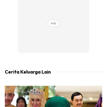
Ekstra Info
🖋️Keadah masak adalah kukus
Ads
Ads
Cerita Keluarga Lain