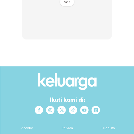
Ads
Ikuti kami di:
🖋️Utk dapatkan laksam yg elok, gulung ketika suam..
Bukan time panas @sejuk. Saya guna 4 loyang.. Gulung ikut
Ideaktiv
Pa&Ma
Hijabista
giliran