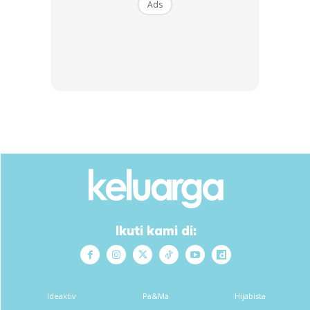
sempat abis cat tu dah keras…
Ads
Act boleh lagi sapu tapi jadi berketul-ketul so tak cantik
la…jadinya kena la kikis semula… So bancuh sikit-sikit ok…
Ikuti kami di:
Ideaktiv
Pa&Ma
Hijabista