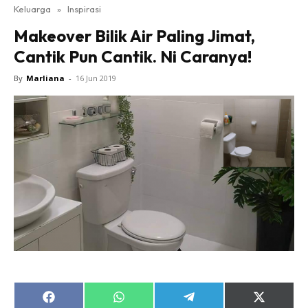
Keluarga
»
Inspirasi
Makeover Bilik Air Paling Jimat,
Cantik Pun Cantik. Ni Caranya!
By
Marliana
-
16 Jun 2019
Share
Share
Share
Share