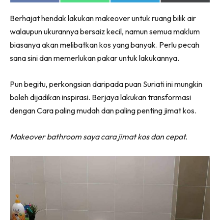
on
on
on
on
Facebook
WhatsApp
Telegram
X
Berhajat hendak lakukan makeover untuk ruang bilik air
(Twitter)
walaupun ukurannya bersaiz kecil, namun semua maklum
biasanya akan melibatkan kos yang banyak. Perlu pecah
sana sini dan memerlukan pakar untuk lakukannya.
Pun begitu, perkongsian daripada puan Suriati ini mungkin
boleh dijadikan inspirasi. Berjaya lakukan transformasi
dengan Cara paling mudah dan paling penting jimat kos.
Makeover bathroom saya cara jimat kos dan cepat.