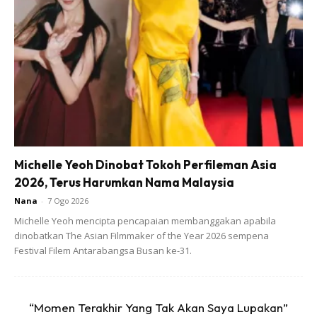
Michelle Yeoh Dinobat Tokoh Perfileman Asia
2026, Terus Harumkan Nama Malaysia
Nana
-
7 Ogo 2026
Michelle Yeoh mencipta pencapaian membanggakan apabila
dinobatkan The Asian Filmmaker of the Year 2026 sempena
Festival Filem Antarabangsa Busan ke-31.
1) undercoat hycote 51WT + hycote 51WT hardener : RM98
seliter (ikut kedai jugak la harganya)
2) EA4 finish (white) + EA4 finish hardener : RM45 seliter
“Momen Terakhir Yang Tak Akan Saya Lupakan”
3) EA4 finish (black) + EA4 finish hardener : RM45 seliter