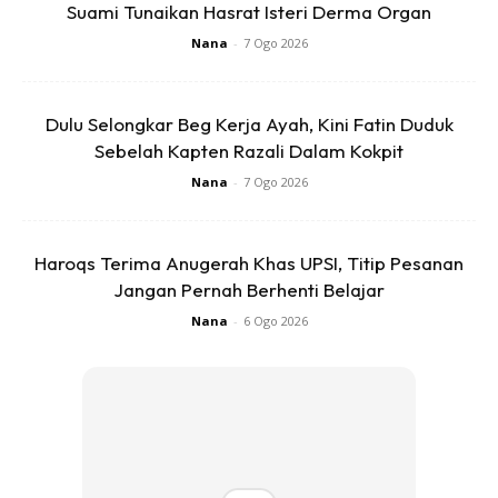
Suami Tunaikan Hasrat Isteri Derma Organ
Nana
-
7 Ogo 2026
Nak bancuh tu dia ada sukatan dan untuk elakkan
pembaziran bancuh sikit-sikit sebab dia ada hardener cat
tu cepat keras…
Dulu Selongkar Beg Kerja Ayah, Kini Fatin Duduk
Sebelah Kapten Razali Dalam Kokpit
Nana
-
7 Ogo 2026
Haroqs Terima Anugerah Khas UPSI, Titip Pesanan
Jangan Pernah Berhenti Belajar
Ads
Nana
-
6 Ogo 2026
Kitaorang pun mula-mula terbancuh banyak so tak