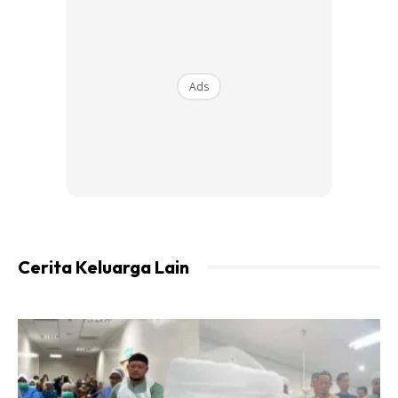
“Ya rasa gemuruh, saya sudah tanya ramai orang mengenai
pengalaman bersalin termasuk Bella Astillah.
Ads
“Sekarang Alhamdulillah Masih Diberi
Tenaga Bekerja. Mengikut
Perancangan, Saya Sepatutnya Dah
Berehat Dari Kerjaya Seni Bulan Lalu
Tetapi Disebabkan Saya Seorang Yang
Tak Boleh Duduk Diam, Saya Memilih
Untuk Terus Bekerja,” Katanya.
Cerita Keluarga Lain
Dalam masa sama, dia bersyukur kerana dikurniakan
seorang suami, Nik Iruwan Nik Izani yang sangat
menyokong dirinya terutama dalam tempoh kehamilan