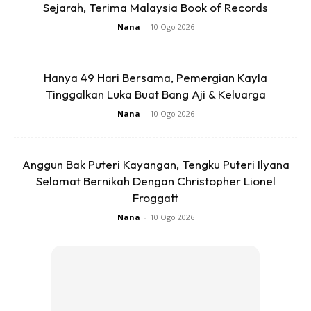
Sejarah, Terima Malaysia Book of Records
Nana
-
10 Ogo 2026
Hanya 49 Hari Bersama, Pemergian Kayla
Tinggalkan Luka Buat Bang Aji & Keluarga
Nana
-
10 Ogo 2026
Anggun Bak Puteri Kayangan, Tengku Puteri Ilyana
Selamat Bernikah Dengan Christopher Lionel
Froggatt
“Rezeki saya juga memiliki seorang suami yang sangat
Nana
-
10 Ogo 2026
memahami dan menyokong.
“Cuma Setakat Tempoh Kehamilan,
Semuanya Berjalan Dengan Baik Dan