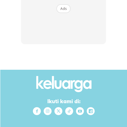
Minta Semua Dapat Doakan Agar
Ads
Urusan Bersalin Nanti
Dipermudahkan,” Katanya Lagi.
Berkongsi tentang persiapan barangan bayi, Nabila
mengakui perkara itu mula dilakukan sejak minggu lalu
kerana jadual kerja yang padat sebelum ini.
“Persiapan barang bayi saya mula lakukan sejak minggu
lepas. Dalam sibuk bekerja, sempat juga saya curi masa
untuk beli beberapa keperluan seperti kereta sorong dan
Ikuti kami di:
sebagainya.
“Ramai juga nasihatkan saya termasuk ahli keluarga agar
berpada-pada dalam berbelanja sebab lihat terlalu galak