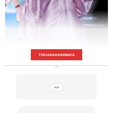
TERUSKAN MEMBACA
∞
Ads
Tak Boleh Duduk Diam, Berdebar
Bersalin Anak Pertama