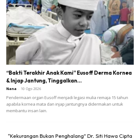
cahaya mata sulung mereka.
“Suami okey dengan keputusan saya untuk aktif bekerja
cuma dia pesan jaga diri elok-elok dan jangan terlalu
bekerja keras takut penat.
“Bakti Terakhir Anak Kami” Eusoff Derma Kornea
& Injap Jantung, Tinggalkan...
Nana
-
10 Ogo 2026
Pendermaan organ Eusoff menjadi legasi mulia remaja 15 tahun
apabila kornea mata dan injap jantungnya didermakan untuk
membantu insan lain.
“Kekurangan Bukan Penghalang” Dr. Siti Hawa Cipta