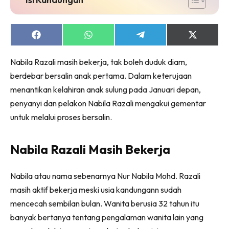
Share
Share
Share
Share
on
on
on
on
Facebook
WhatsApp
Telegram
X
Nabila Razali masih bekerja, tak boleh duduk diam,
(Twitter)
berdebar bersalin anak pertama. Dalam keterujaan
menantikan kelahiran anak sulung pada Januari depan,
penyanyi dan pelakon Nabila Razali mengakui gementar
untuk melalui proses bersalin.
Nabila Razali Masih Bekerja
Nabila atau nama sebenarnya Nur Nabila Mohd. Razali
masih aktif bekerja meski usia kandungann sudah
mencecah sembilan bulan. Wanita berusia 32 tahun itu
banyak bertanya tentang pengalaman wanita lain yang