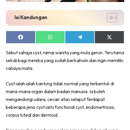
Isi Kandungan
Share
Share
Share
Share
on
on
on
on
Facebook
WhatsApp
Telegram
X
Sebut sahaja cyst, ramai wanita yang mula gerun. Terutama
(Twitter)
sekali bagi mereka yang sudah berkahwin dan ingin memiliki
cahaya mata.
Cyst ialah ialah kantung tidak normal yang terbentuk di
mana-mana organ dalam badan manusia. Ia boleh
mengandungi udara, cecair atau selaput.Terdapat
beberapa jenis cyst iaitu functional cyst, endometriosis,
corpus luteal dan dermoid.