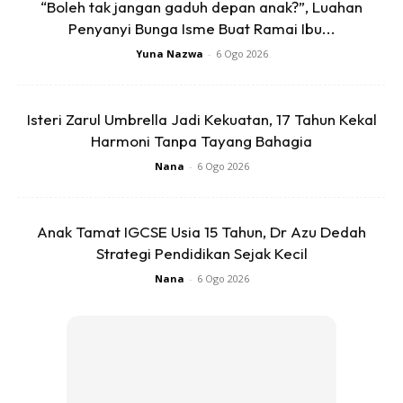
“Boleh tak jangan gaduh depan anak?”, Luahan
Penyanyi Bunga Isme Buat Ramai Ibu...
Yuna Nazwa
-
6 Ogo 2026
Tapi minggu lepas Kak Eyza rasa macam sakit badan
ingat angin, sampai nak pitam. Amik tukang urut. Akak tu
Isteri Zarul Umbrella Jadi Kekuatan, 17 Tahun Kekal
urut dia kata ada ketui teruih suh Kak Eyza scan. Dia tak
Harmoni Tanpa Tayang Bahagia
berani nak tungku.
Nana
-
6 Ogo 2026
Saiz cyst naik mendadak
Anak Tamat IGCSE Usia 15 Tahun, Dr Azu Dedah
Strategi Pendidikan Sejak Kecil
Nana
-
6 Ogo 2026