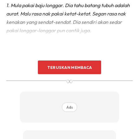
1. Mula pakai baju longgar. Dia tahu batang tubuh adalah
aurat. Malu rasa nak pakai ketat-ketat. Segan rasa nak
kenakan yang sendat-sendat. Dia sendiri akan sedar
pakai longgar-longgar pun cantik juga.
TERUSKAN MEMBACA
∞
Ads
Ads
2. Dah takda kisah sangat fesyen ke apa. Dulu semua nak