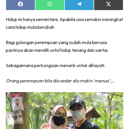
Share
Share
Share
Share
on
on
on
on
Facebook
WhatsApp
Telegram
X
Hidup ini hanya sementara. Apabila usia semakin meningkat
(Twitter)
cara hidup mula berubah.
Bagi golongan perempuan yang sudah mula berusia
pastinya akan memilih untul hidup tenang dan santai.
Sebagaimana perkongsian menarik untuk dihayati.
Orang perempuan bila dia sedar dia makin ‘menua’….