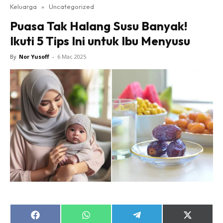
Keluarga
»
Uncategorized
Puasa Tak Halang Susu Banyak!
Ikuti 5 Tips Ini untuk Ibu Menyusu
By
Nor Yusoff
-
6 Mac 2025
Share
Share
Share
Share