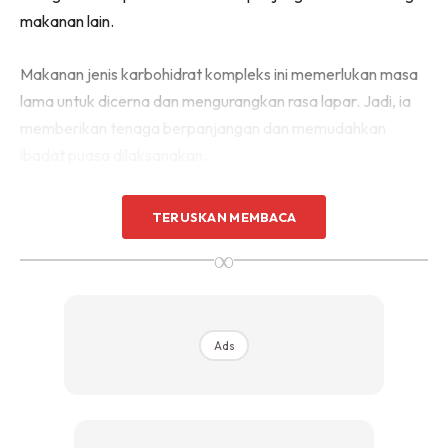
makanan lain.
Makanan jenis karbohidrat kompleks ini memerlukan masa
lama untuk dicerna dan mengurangkan rasa lapar. Jadi, ia
memberikan tenaga berpanjangan dan memudahkan
ibadat puasa dilaksanakan.
TERUSKAN MEMBACA
∞
Ads
Ads