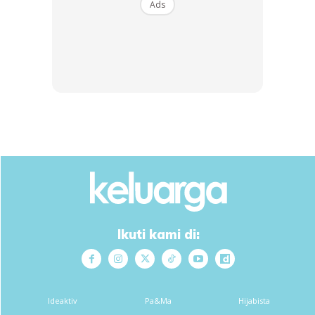
Ads
3. KERAPKAN PENYUSUAN TERUS ATAU TANDEM
SEPANJANG BERSAMA ANAK
Penyusuan tandem sesuai dilakukan sekiranya bayi masih
kecil dan cukup hanya menyusu di sebelah payudara saja.
Semasa menyusu terus pada payudara, pastikan posisi dan
lekapan mulur anak adalah betul. Jika selepas menyusu,
payudara masih penuh, ibu digalakkan memerah susu badan
sehingga susu habis dikeluarkan (payudara menjadi
lembut).
Ikuti kami di:
Ideaktiv
Pa&Ma
Hijabista