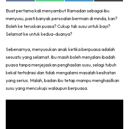
on
on
on
on
Facebook
WhatsApp
Telegram
X
Buat pertama kali menyambut Ramadan sebagai ibu
(Twitter)
menyusu, pasti banyak persoalan bermain di minda, kan?
Boleh ke teruskan puasa? Cukup tak susu untuk bayi?
Selamat ke untuk kedua-duanya?
Sebenarnya, menyusukan anak ketika berpuasa adalah
sesuatu yang selamat. Ibu masih boleh menjalani ibadah
puasa tanpa menjejaskan penghasilan susu, selagi tubuh
kekal terhidrasi dan tidak mengalami masalah kesihatan
yang serius. Malah, badan ibu tetap mampu menghasilkan
susu yang mencukupi walaupun berpuasa.