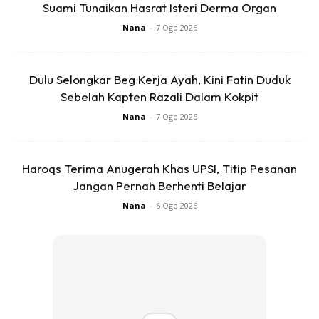
Suami Tunaikan Hasrat Isteri Derma Organ
hormon yang dipanggil oksitosin akan dilepaskan yang
Nana
-
7 Ogo 2026
mana bertindak memberi
lebih perasaan bahagia.
Dulu Selongkar Beg Kerja Ayah, Kini Fatin Duduk
Sebelah Kapten Razali Dalam Kokpit
Nana
-
7 Ogo 2026
Ads
Haroqs Terima Anugerah Khas UPSI, Titip Pesanan
Jangan Pernah Berhenti Belajar
Nana
-
6 Ogo 2026
5. Gembira Maksima
Percaya atau tidak, hubungan intim di pagi hari sangat