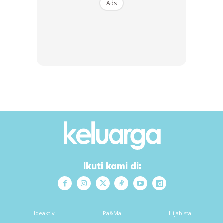
meninggalkan kesan pada emosi anda. Mood terasa lebih
Ads
bahagia malah mampu memulakan langkah ke tempat
kerja dengan lebih gembira. Hati berbunga riang!
Anda mungkin berminat dengan
SHOPEE MY
SHOPEE MY
Ikuti kami di:
CENDAWAN RANGUP BY
[500g – 1kg] Frozen Halal
HERO CHEF
Dimsum / Dimsum Sejuk
B...
RM14.6
RM24
RM14.6
RM49
Ideaktiv
Pa&Ma
Hijabista