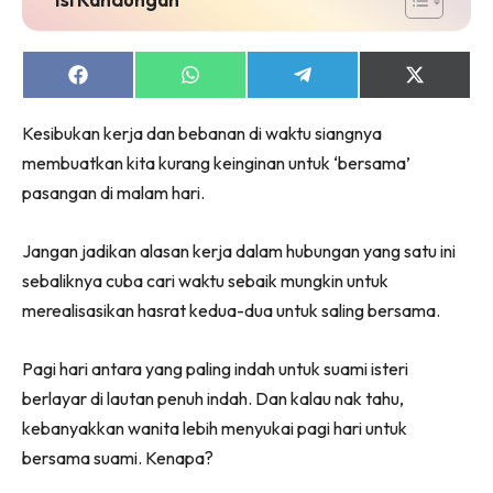
Share
Share
Share
Share
on
on
on
on
Facebook
WhatsApp
Telegram
X
Kesibukan kerja dan bebanan di waktu siangnya
(Twitter)
membuatkan kita kurang keinginan untuk ‘bersama’
pasangan di malam hari.
Jangan jadikan alasan kerja dalam hubungan yang satu ini
sebaliknya cuba cari waktu sebaik mungkin untuk
merealisasikan hasrat kedua-dua untuk saling bersama.
Pagi hari antara yang paling indah untuk suami isteri
berlayar di lautan penuh indah. Dan kalau nak tahu,
kebanyakkan wanita lebih menyukai pagi hari untuk
bersama suami. Kenapa?