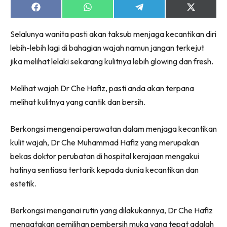
Share
Share
Share
Share
on
on
on
on
Facebook
WhatsApp
Telegram
X
Selalunya wanita pasti akan taksub menjaga kecantikan diri
(Twitter)
lebih-lebih lagi di bahagian wajah namun jangan terkejut
jika melihat lelaki sekarang kulitnya lebih glowing dan fresh.
Melihat wajah Dr Che Hafiz, pasti anda akan terpana
melihat kulitnya yang cantik dan bersih.
Berkongsi mengenai perawatan dalam menjaga kecantikan
kulit wajah, Dr Che Muhammad Hafiz yang merupakan
bekas doktor perubatan di hospital kerajaan mengakui
hatinya sentiasa tertarik kepada dunia kecantikan dan
estetik.
Berkongsi menganai rutin yang dilakukannya, Dr Che Hafiz
mengatakan pemilihan pembersih muka yang tepat adalah