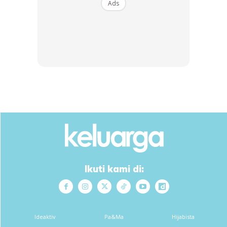
Ads
Ikuti kami di:
Ads
Ideaktiv
Pa&Ma
Hijabista