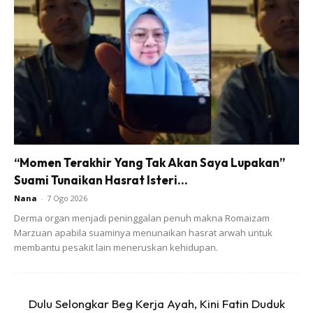
So kebetulan mak Tya ada share petua cuci mesin basuh
guna dua bahan je, cuka dan soda bikarbonat, terus Tya
buat.
Bahan-bahan:
Cuka 1/2 cawan
Soda Bikarbonat 1/2 cawan
“Momen Terakhir Yang Tak Akan Saya Lupakan”
Suami Tunaikan Hasrat Isteri...
Nana
-
7 Ogo 2026
Derma organ menjadi peninggalan penuh makna Romaizam
Marzuan apabila suaminya menunaikan hasrat arwah untuk
membantu pesakit lain meneruskan kehidupan.
Ads
Dulu Selongkar Beg Kerja Ayah, Kini Fatin Duduk