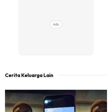
pakai sabun tu. Bila fikir balik mustahil. Firasat mengatakan
mesti masalah dalam mesin basuh ni.
Sebab kita tak tahu keadaan dalam bahagian mesin basuh
Ads
macam mana. Berkulat ke, berlumut ke, nak disental tak
boleh. Takut juga ada cicak mati ka, hahaha macam macam
pikir.
Cerita Keluarga Lain
Ads