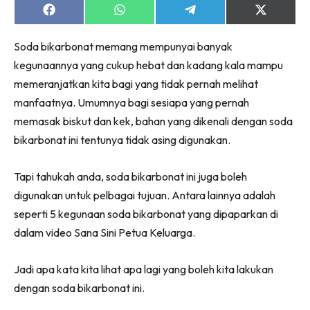
Share
Share
Share
Share
on
on
on
on
Facebook
WhatsApp
Telegram
X
Soda bikarbonat memang mempunyai banyak
(Twitter)
kegunaannya yang cukup hebat dan kadang kala mampu
memeranjatkan kita bagi yang tidak pernah melihat
manfaatnya. Umumnya bagi sesiapa yang pernah
memasak biskut dan kek, bahan yang dikenali dengan soda
bikarbonat ini tentunya tidak asing digunakan.
Tapi tahukah anda, soda bikarbonat ini juga boleh
digunakan untuk pelbagai tujuan. Antara lainnya adalah
seperti 5 kegunaan soda bikarbonat yang dipaparkan di
dalam video Sana Sini Petua Keluarga.
Jadi apa kata kita lihat apa lagi yang boleh kita lakukan
dengan soda bikarbonat ini.