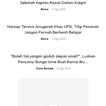
Sebelah Kapten Razali Dalam Kokpit
Nana
-
7 Ogo 2026
Caranya :
Haroqs Terima Anugerah Khas UPSI, Titip Pesanan
Jangan Pernah Berhenti Belajar
Anda mungkin berminat dengan
Nana
-
6 Ogo 2026
“Boleh tak jangan gaduh depan anak?”, Luahan
Penyanyi Bunga Isme Buat Ramai Ibu...
Yuna Nazwa
-
6 Ogo 2026
SHOPEE MY
SHOPEE MY
CENDAWAN RANGUP BY
[500g – 1kg] Frozen Halal
HERO CHEF
Dimsum / Dimsum Sejuk
B...