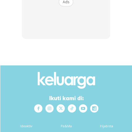
RM14.6
RM24
RM14.6
RM49
Ads
Buy Now
Buy Now
1
/
5
❮
❯
Sebabkan mesin basuh Tya tak ada tulis Tub Cleaning, so
Tya pilih Soak sahaja. Fungsinya sama dengan Tub Cleaning.
Dah isi air penuh, masukkan cuka dan soda. Lepas tu biar
mesin buat keje sendiri.
Alhamdulillah sekarang, dah hilang masalah bau hapak!
Korang kalau ada masalah sama atau nak try cuci mesin
Ikuti kami di:
basuh sampai kilat bersinar boleh guna cara macam n.
Ideaktiv
Pa&Ma
Hijabista