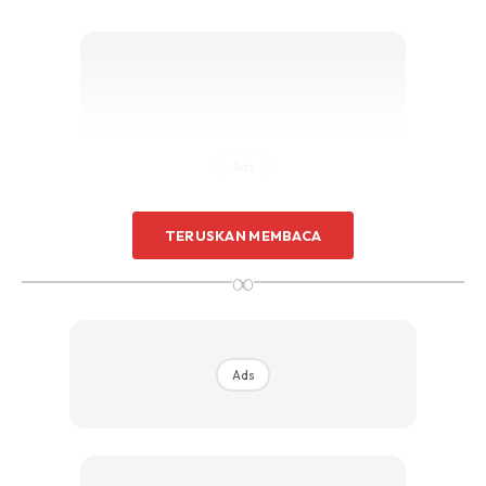
Ads
TERUSKAN MEMBACA
∞
Sebelum ni dah basuh baju letak sabun dan soflan bebanyak
Ads
pun masih ada bau hapak. Pelik, tak pernah ada masalah
macam ni.
Mulanya ingat punca masalah dari sabun sebab baru try