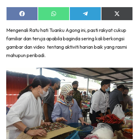
Share
Share
Share
Share
on
on
on
on
Facebook
WhatsApp
Telegram
X
Mengenali Ratu hati Tuanku Agong ini, pasti rakyat cukup
(Twitter)
familiar dan teruja apabila baginda sering kali berkongsi
gambar dan video tentang aktiviti harian baik yang rasmi
mahupun peribadi.