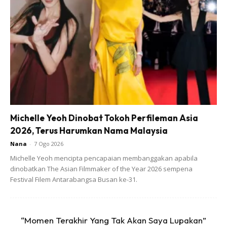
Michelle Yeoh Dinobat Tokoh Perfileman Asia
pagi tadi saya main golf, tak perasan lobang sprinkler
2026, Terus Harumkan Nama Malaysia
dan sy jatuh/terseliuh kaki kiri saya ….. alhamdulillah
Nana
-
7 Ogo 2026
hanya bengkak .. hari selasa sy akan buat MRI ….
Michelle Yeoh mencipta pencapaian membanggakan apabila
terima kasih kerana ramai yg mendoakan …..
dinobatkan The Asian Filmmaker of the Year 2026 sempena
Festival Filem Antarabangsa Busan ke-31.
“Momen Terakhir Yang Tak Akan Saya Lupakan”