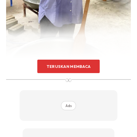
TERUSKAN MEMBACA
Terbaru,
Tunku Azizah
memuat naik gambar satu insiden
∞
kecederaan yang dialaminya baru-baru ini.
Dengan kapsyen yang ringkas namun perkongsian tersebut
mendapat perhatian ramai. Termasuklah foto kakinya yang
Ads
tercedera, dengan kapsyen ringkas.