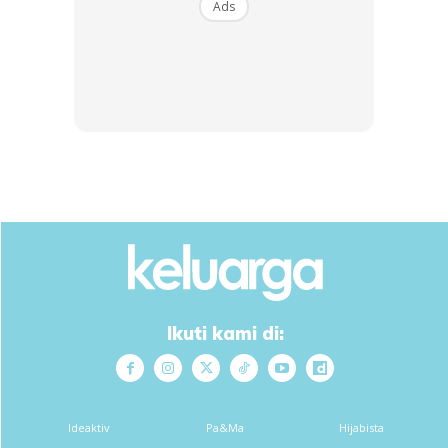
Ads
Ads
” nak sangat jadi golf champion!!! ” … syukur ankle tak
patah ….. hanya sakit bisa je !
Ikuti kami di:
Ideaktiv
Pa&Ma
Hijabista