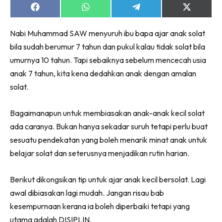
Share
Share
Share
Share
on
on
on
on
Facebook
WhatsApp
Telegram
X
Nabi Muhammad SAW menyuruh ibu bapa ajar anak solat
(Twitter)
bila sudah berumur 7 tahun dan pukul kalau tidak solat bila
umurnya 10 tahun. Tapi sebaiknya sebelum mencecah usia
anak 7 tahun, kita kena dedahkan anak dengan amalan
solat.
Bagaimanapun untuk membiasakan anak-anak kecil solat
ada caranya. Bukan hanya sekadar suruh tetapi perlu buat
sesuatu pendekatan yang boleh menarik minat anak untuk
belajar solat dan seterusnya menjadikan rutin harian.
Berikut dikongsikan tip untuk ajar anak kecil bersolat. Lagi
awal dibiasakan lagi mudah. Jangan risau bab
kesempurnaan kerana ia boleh diperbaiki tetapi yang
utama adalah DISIPLIN.