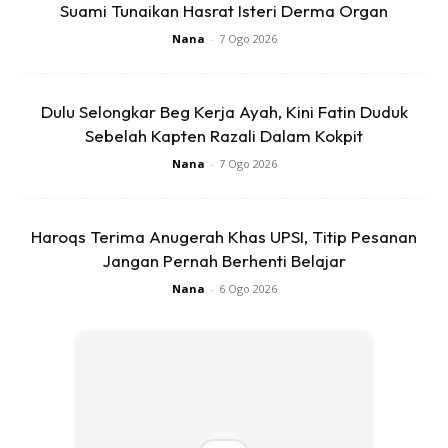
Selepas ibu bpaa ambil wuduk, ajar sekali anak cara
Suami Tunaikan Hasrat Isteri Derma Organ
berwuduk. Bila setiap hari mereka dilatih, Insyaallah anak
Nana
-
7 Ogo 2026
akan mampu buat sendiri dengan turutan yang betul.
Dulu Selongkar Beg Kerja Ayah, Kini Fatin Duduk
Sebelah Kapten Razali Dalam Kokpit
Nana
-
7 Ogo 2026
Haroqs Terima Anugerah Khas UPSI, Titip Pesanan
Jangan Pernah Berhenti Belajar
Nana
-
6 Ogo 2026