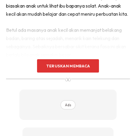
biasakan anak untuk lihat ibu bapanya solat. Anak-anak
kecil akan mudah belajar dan cepat meniru perbuatan kita.
Betul ada masanya anak kecil akan memanjat belakang
badan, baring atas sejadah, menarik kain telekung dan
sebagainya. Sebaiknya bersabar sikit kerana fasa ini akan
berlalu bila anak semakin besar.
TERUSKAN MEMBACA
Bila setiap hari kita terangkan yang elok-elok untuk mereka,
∞
lama kelamaan anak akan faham dan tak menganggu ibu
bapa lagi.
Ads