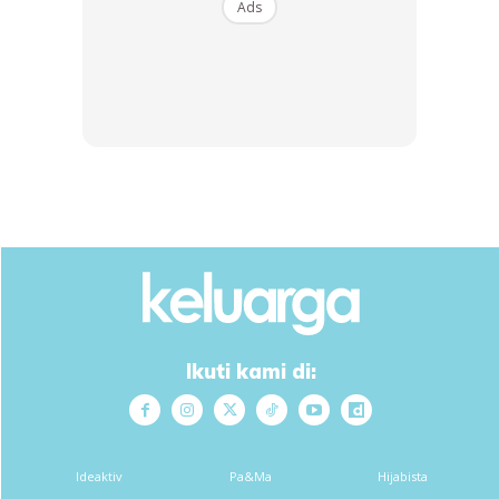
Ads
Ads
4) Beli sejadah, telekung atau kopiah khas
Terdapat pelbagai cara untuk pastikan anak-anak
bersemangat untuk solat. Kita sebagai ibu bapa perlu
kreatif untuk menarik minat anak. Antaranya boleh belikan
Ikuti kami di:
sejadah yang comel atau telekung khas.
Kini dah banyak pilihan sejadah yang cantik dan menarik
untuk anak-anak. Misalnya sejadah keluaran NAWAITU
Ideaktiv
Pa&Ma
Hijabista
yang menawarkan pelbagai koleksi untuk semua peringkat