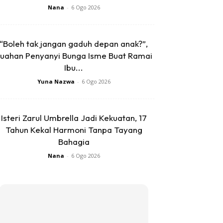
Nana
-
6 Ogo 2026
“Boleh tak jangan gaduh depan anak?”,
uahan Penyanyi Bunga Isme Buat Ramai
Ibu...
Yuna Nazwa
-
6 Ogo 2026
Isteri Zarul Umbrella Jadi Kekuatan, 17
Tahun Kekal Harmoni Tanpa Tayang
Bahagia
Nana
-
6 Ogo 2026