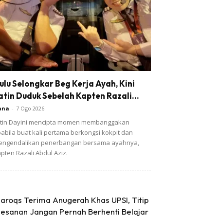
ulu Selongkar Beg Kerja Ayah, Kini
atin Duduk Sebelah Kapten Razali...
ana
-
7 Ogo 2026
tin Dayini mencipta momen membanggakan
abila buat kali pertama berkongsi kokpit dan
engendalikan penerbangan bersama ayahnya,
pten Razali Abdul Aziz.
aroqs Terima Anugerah Khas UPSI, Titip
esanan Jangan Pernah Berhenti Belajar