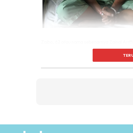
Zaibo, 62 atau nama sebenarnya Zainal Ariffi
Sungai Buloh, dia mengakui sukar menerima be
TER
“Saya asyik muntah dan tersedak membuatka
Kemudian doktor sahkan saya menghidap kan
bahagian perut, paru , hati dan juga bahagian