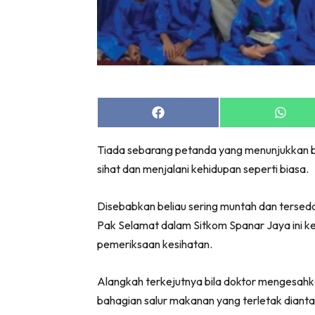
Share
Share
on
on
Facebook
Whats
Tiada sebarang petanda yang menunjukkan b
sihat dan menjalani kehidupan seperti biasa.
Disebabkan beliau sering muntah dan tersed
Pak Selamat dalam Sitkom Spanar Jaya ini 
pemeriksaan kesihatan.
Alangkah terkejutnya bila doktor mengesahka
bahagian salur makanan yang terletak dianta