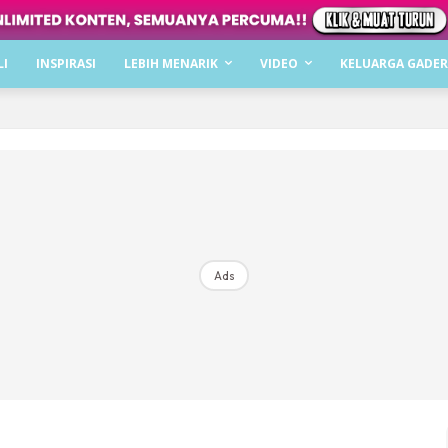
Dapatkan cerita, perkongsian dan info menarik. F
LI
INSPIRASI
LEBIH MENARIK
VIDEO
KELUARGA GADER
Dengan ini saya bersetuju dengan
Terma Penggunaan
dan
P
Langgan Sekarang
Langganan anda telah diterima. Terima kasih!
Ads
Mencari bahagia bersama KELUARGA?
Download dan baca sekarang di
KLIK DI SEENI