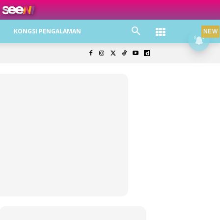
ree jer!
KONGSI PENGALAMAN
NEW
olisi Privasi