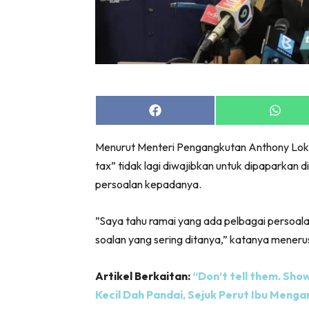
Share
Share
on
on
Facebook
Whats
Menurut Menteri Pengangkutan Anthony Lok
tax” tidak lagi diwajibkan untuk dipaparkan
persoalan kepadanya.
”Saya tahu ramai yang ada pelbagai persoa
soalan yang sering ditanya,” katanya meneru
Artikel Berkaitan:
“Don’t tell them. Show
Kecil Dah Pandai, Sejuk Perut Ibu Menga