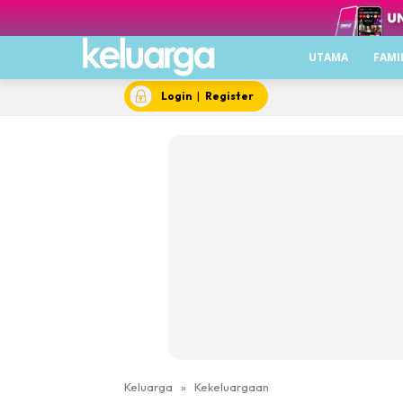
UTAMA
FAMI
Login
|
Register
Keluarga
»
Kekeluargaan