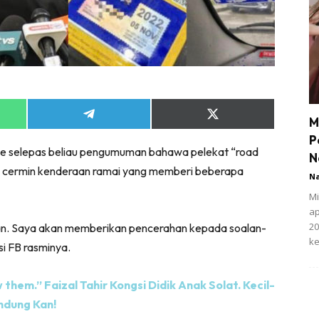
Share
Share
M
on
on
P
App
Telegram
X
e selepas beliau pengumuman bahawa pelekat “road
(Twitter)
N
 di cermin kenderaan ramai yang memberi beberapa
N
Mi
ap
20
lan. Saya akan memberikan pencerahan kepada soalan-
ke
si FB rasminya.
 them.” Faizal Tahir Kongsi Didik Anak Solat. Kecil-
ndung Kan!