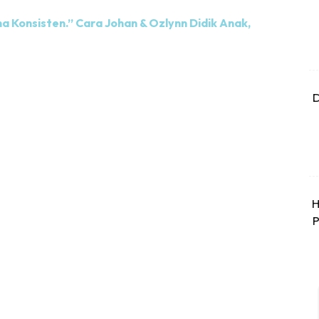
na Konsisten.” Cara Johan & Ozlynn Didik Anak,
D
H
P