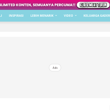
Dapatkan cerita, perkongsian dan info menarik. F
LI
INSPIRASI
LEBIH MENARIK
VIDEO
KELUARGA GADER
Dengan ini saya bersetuju dengan
Terma Penggunaan
dan
P
Langgan Sekarang
Langganan anda telah diterima. Terima kasih!
Ads
Mencari bahagia bersama KELUARGA?
Download dan baca sekarang di
KLIK DI SEENI