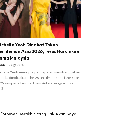
ichelle Yeoh Dinobat Tokoh
erfileman Asia 2026, Terus Harumkan
ama Malaysia
ana
-
7 Ogo 2026
chelle Yeoh mencipta pencapaian membanggakan
abila dinobatkan The Asian Filmmaker of the Year
26 sempena Festival Filem Antarabangsa Busan
-31.
“Momen Terakhir Yang Tak Akan Saya