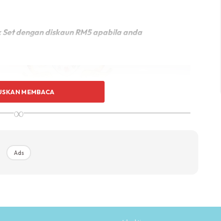
k Set dengan diskaun RM5 apabila anda
USKAN MEMBACA
∞
Ads