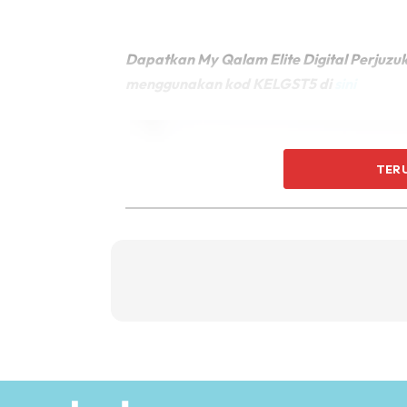
Dapatkan My Qalam Elite Digital Perjuzu
menggunakan kod KELGST5 di
sini
TER