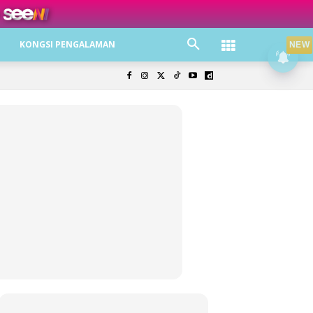
ree jer!
KONGSI PENGALAMAN
NEW
olisi Privasi