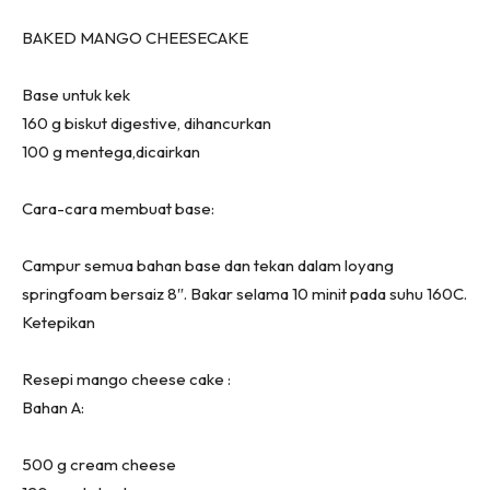
BAKED MANGO CHEESECAKE
Base untuk kek
160 g biskut digestive, dihancurkan
100 g mentega,dicairkan
Cara-cara membuat base:
Campur semua bahan base dan tekan dalam loyang
springfoam bersaiz 8″. Bakar selama 10 minit pada suhu 160C.
Ketepikan
Resepi mango cheese cake :
Bahan A:
500 g cream cheese