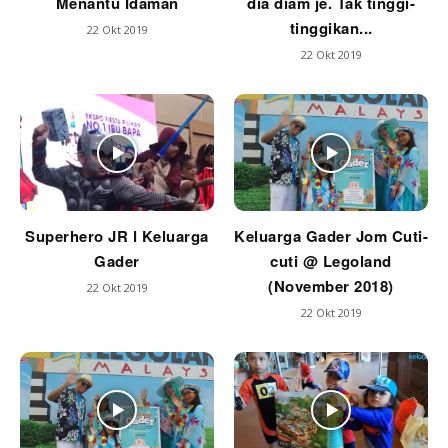
Menantu Idaman
dia diam je. Tak tinggi-
tinggikan...
22 Okt 2019
22 Okt 2019
Superhero JR l Keluarga
Keluarga Gader Jom Cuti-
Gader
cuti @ Legoland
(November 2018)
22 Okt 2019
22 Okt 2019