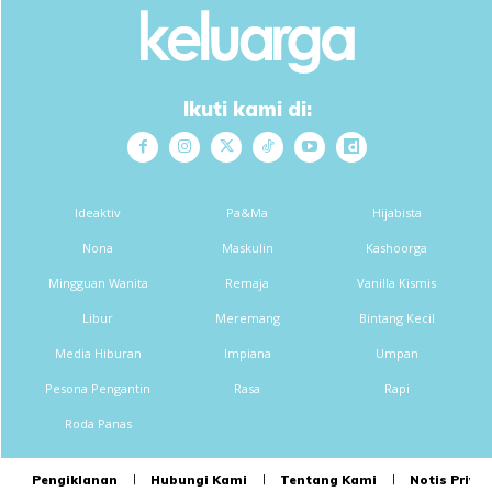
Ikuti kami di:
Ideaktiv
Pa&Ma
Hijabista
Nona
Maskulin
Kashoorga
Mingguan Wanita
Remaja
Vanilla Kismis
Libur
Meremang
Bintang Kecil
Media Hiburan
Impiana
Umpan
Pesona Pengantin
Rasa
Rapi
Roda Panas
Pengiklanan
Hubungi Kami
Tentang Kami
Notis Privas