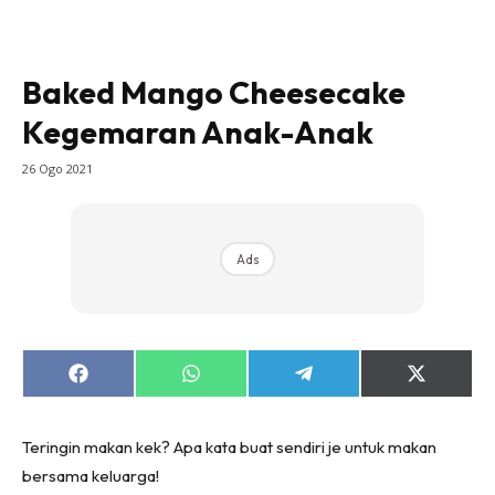
Baked Mango Cheesecake
Kegemaran Anak-Anak
26 Ogo 2021
Ads
Share
Share
Share
Share
on
on
on
on
Facebook
WhatsApp
Telegram
X
(Twitter)
Teringin makan kek? Apa kata buat sendiri je untuk makan
bersama keluarga!