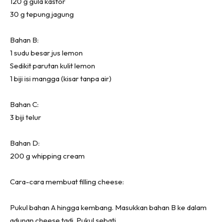
120 g gula kastor
30 g tepung jagung
Bahan B:
1 sudu besar jus lemon
Sedikit parutan kulit lemon
1 biji isi mangga (kisar tanpa air)
Bahan C:
3 biji telur
Bahan D:
200 g whipping cream
Cara-cara membuat filling cheese:
Pukul bahan A hingga kembang. Masukkan bahan B ke dalam
adunan cheese tadi. Pukul sebati.