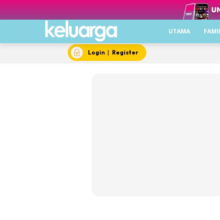
Utama
Famili
UTAMA
FAMI
Inspirasi
Login
|
Register
Lebih Me
Bule
Cant
Laya
Mak
Medi
Pili
Siha
Video
Sera
Kel
Mas