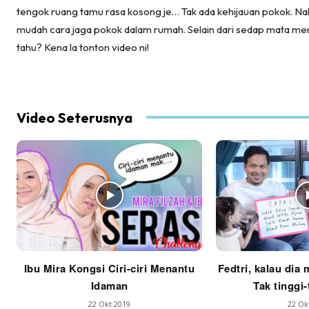
tengok ruang tamu rasa kosong je… Tak ada kehijauan pokok. Nak 
mudah cara jaga pokok dalam rumah. Selain dari sedap mata m
tahu? Kena la tonton video ni!
Video Seterusnya
Ibu Mira Kongsi Ciri-ciri Menantu
Fedtri, kalau dia 
Idaman
Tak tinggi-
22 Okt 2019
22 Ok