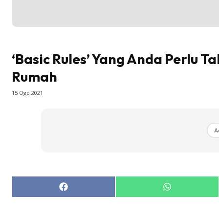
‘Basic Rules’ Yang Anda Perlu 
Rumah
15 Ogo 2021
A
Share
Share
on
on
Facebook
WhatsApp