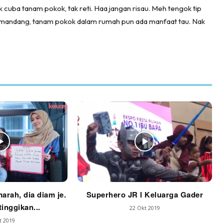
cuba tanam pokok, tak reti. Haa jangan risau. Meh tengok tip
emandang, tanam pokok dalam rumah pun ada manfaat tau. Nak
marah, dia diam je.
Superhero JR l Keluarga Gader
tinggikan...
22 Okt 2019
t 2019