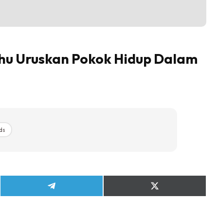
Tahu Uruskan Pokok Hidup Dalam
ds
Share
Share
on
on
Telegram
X
(Twitter)