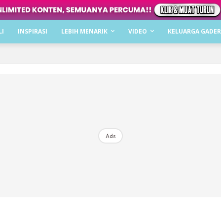
LI
INSPIRASI
LEBIH MENARIK
VIDEO
KELUARGA GADER
narik
tin
ik
n Selera
an-Makan
c Keluarga
Ads
han Keluarga
t
si Challenge
uarga #Throwback
ak-Masak Keluarga