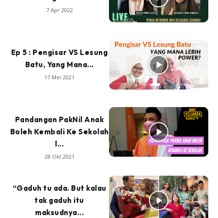
7 Apr 2022
Ep 5 : Pengisar VS Lesung
Batu, Yang Mana...
17 Mei 2021
Pandangan PakNil Anak
Boleh Kembali Ke Sekolah
l...
28 Okt 2021
“Gaduh tu ada. But kalau
tak gaduh itu
maksudnya...