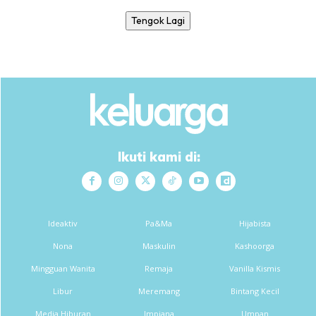
Tengok Lagi
Ikuti kami di:
Ideaktiv
Pa&Ma
Hijabista
Nona
Maskulin
Kashoorga
Mingguan Wanita
Remaja
Vanilla Kismis
Libur
Meremang
Bintang Kecil
Media Hiburan
Impiana
Umpan