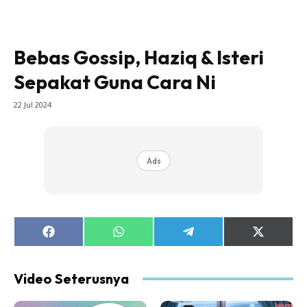
Bebas Gossip, Haziq & Isteri
Sepakat Guna Cara Ni
22 Jul 2024
Ads
Share
Share
Share
Share
on
on
on
on
Facebook
WhatsApp
Telegram
X
(Twitter)
Video Seterusnya