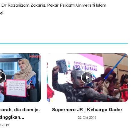
r Rozanizam Zakaria. Pakar Psikiatri,Universiti Islam
a!
marah, dia diam je.
Superhero JR l Keluarga Gader
tinggikan...
22 Okt 2019
t 2019