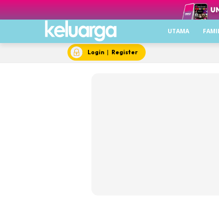
Utama
Famili
UTAMA
FAMI
Inspirasi
Lebih Me
Login
|
Register
Bule
Cant
Laya
Mak
Medi
Pili
Siha
Video
Sera
Kel
Mas