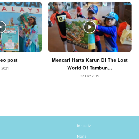
deo post
Mencari Harta Karun Di The Lost
World Of Tambun...
n 2021
22 Okt 2019
Ideaktiv
Nona