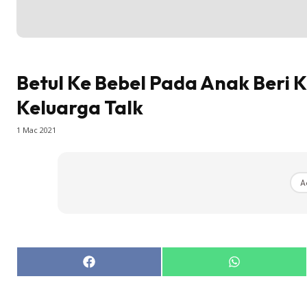
Betul Ke Bebel Pada Anak Beri 
Keluarga Talk
1 Mac 2021
A
Share
Share
on
on
Facebook
WhatsApp