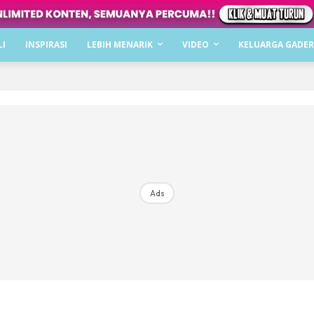
LI
INSPIRASI
LEBIH MENARIK
VIDEO
KELUARGA GADER
narik
tin
ik
n Selera
an-Makan
c Keluarga
Ads
han Keluarga
t
si Challenge
uarga #Throwback
ak-Masak Keluarga