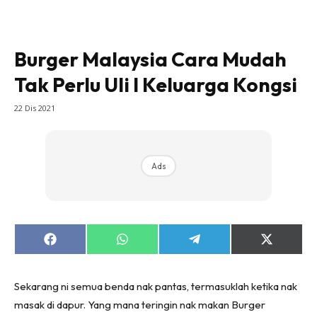
Burger Malaysia Cara Mudah
Tak Perlu Uli l Keluarga Kongsi
22 Dis 2021
Ads
Share
Share
Share
Share
on
on
on
on
Facebook
WhatsApp
Telegram
X
(Twitter)
Sekarang ni semua benda nak pantas, termasuklah ketika nak
masak di dapur. Yang mana teringin nak makan Burger