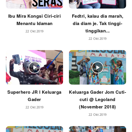
Ibu Mira Kongsi Ciri-ciri
Fedtri, kalau dia marah,
Menantu Idaman
dia diam je. Tak tinggi-
tinggikan...
22 Okt 2019
22 Okt 2019
Superhero JR l Keluarga
Keluarga Gader Jom Cuti-
Gader
cuti @ Legoland
(November 2018)
22 Okt 2019
22 Okt 2019