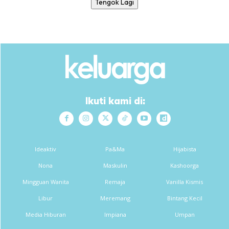
Tengok Lagi
Ikuti kami di:
Ideaktiv
Pa&Ma
Hijabista
Nona
Maskulin
Kashoorga
Mingguan Wanita
Remaja
Vanilla Kismis
Libur
Meremang
Bintang Kecil
Media Hiburan
Impiana
Umpan