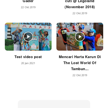
Gader
cuti @ Legoland
(November 2018)
22 Okt 2019
22 Okt 2019
Test video post
Mencari Harta Karun Di
The Lost World Of
20 Jan 2021
Tambun...
22 Okt 2019