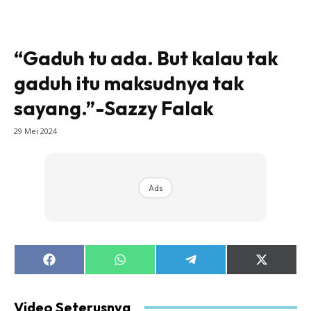
“Gaduh tu ada. But kalau tak
gaduh itu maksudnya tak
sayang.”-Sazzy Falak
29 Mei 2024
Ads
Share
Share
Share
Share
on
on
on
on
Facebook
WhatsApp
Telegram
X
(Twitter)
Video Seterusnya