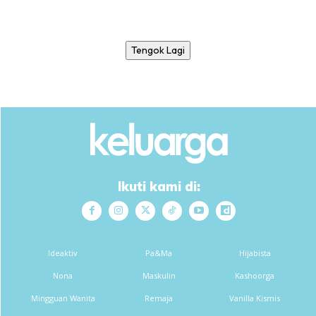
Tengok Lagi
Ikuti kami di:
Ideaktiv
Pa&Ma
Hijabista
Nona
Maskulin
Kashoorga
Mingguan Wanita
Remaja
Vanilla Kismis