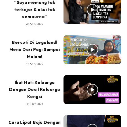
“Saya memang tak
terkejar & akui tak
sempurna”
20 Sep 2022
Bercuti Di Legoland!
Menu Dari Pagi Sampai
Malam!
13 Sep 2022
Ikat Hati Keluarga
Dengan Doa l Keluarga
Kongsi
31 Okt 2021
Cara Lipat Baju Dengan