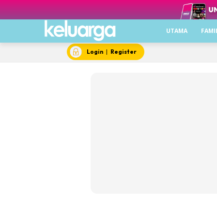
UTAMA
FAMI
Utama
Login
|
Register
Famili
Inspirasi
Lebih Me
Bule
Cant
Laya
Mak
Medi
Pili
Siha
Video
Sera