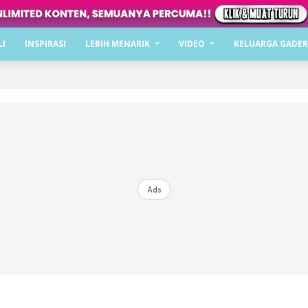
LI
INSPIRASI
LEBIH MENARIK
VIDEO
KELUARGA GADER
narik
tin
ik
n Selera
Ads
an-Makan
c Keluarga
han Keluarga
t
si Challenge