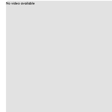
No video available
Kel
Mas
Kelu
Proj
Keluarga
Kongsi P