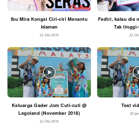
Ibu Mira Kongsi Ciri-ciri Menantu
Fedtri, kalau dia 
Idaman
Tak tinggi-
22 Okt 2019
22 Ok
Keluarga Gader Jom Cuti-cuti @
Test vi
Legoland (November 2018)
20 Ja
22 Okt 2019