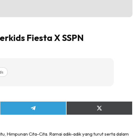
rkids Fiesta X SSPN
ds
Share
Share
on
on
Telegram
X
(Twitter)
tu, Himpunan Cita-Cita. Ramai adik-adik yang turut serta dalam