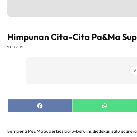
Himpunan Cita-Cita Pa&Ma Supe
9 Dis 2019
A
Share
Share
on
on
Facebook
WhatsApp
Sempena Pa&Ma Superkids baru-baru ini, diadakan satu acara iai