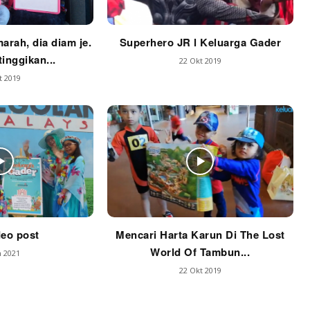
marah, dia diam je.
Superhero JR l Keluarga Gader
tinggikan...
22 Okt 2019
t 2019
deo post
Mencari Harta Karun Di The Lost
World Of Tambun...
n 2021
22 Okt 2019