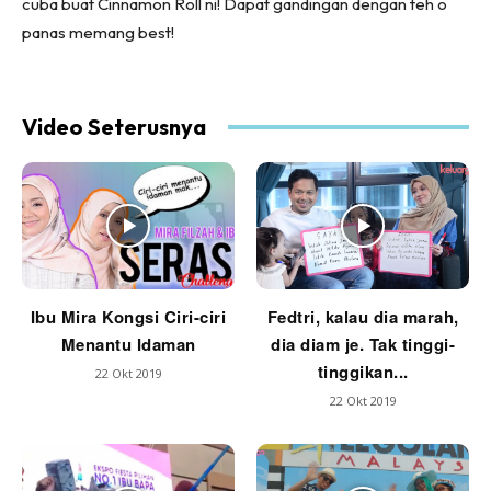
cuba buat Cinnamon Roll ni! Dapat gandingan dengan teh o
panas memang best!
Video Seterusnya
Ibu Mira Kongsi Ciri-ciri
Fedtri, kalau dia marah,
Menantu Idaman
dia diam je. Tak tinggi-
tinggikan...
22 Okt 2019
22 Okt 2019