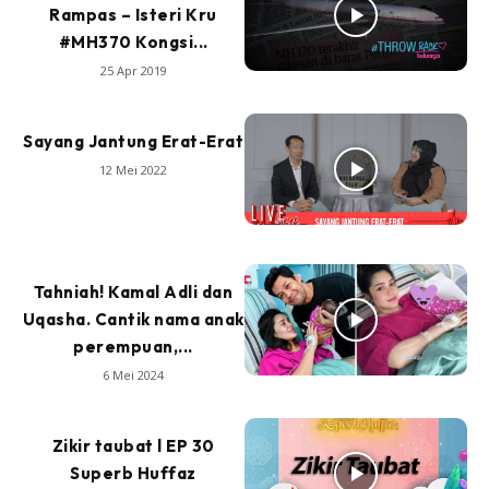
Rampas – Isteri Kru
#MH370 Kongsi...
25 Apr 2019
Sayang Jantung Erat-Erat
12 Mei 2022
Tahniah! Kamal Adli dan
Uqasha. Cantik nama anak
perempuan,...
6 Mei 2024
Zikir taubat l EP 30
Superb Huffaz