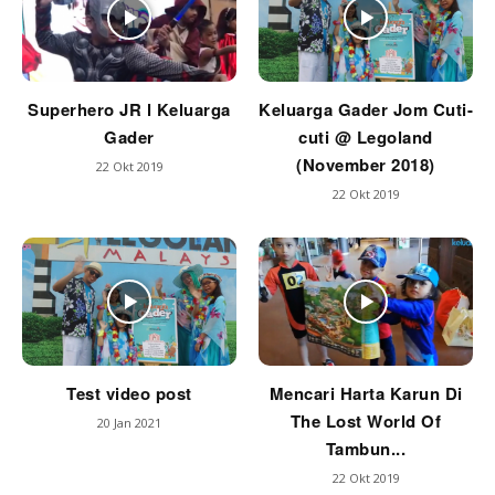
Superhero JR l Keluarga
Keluarga Gader Jom Cuti-
Gader
cuti @ Legoland
(November 2018)
22 Okt 2019
22 Okt 2019
Test video post
Mencari Harta Karun Di
The Lost World Of
20 Jan 2021
Tambun...
22 Okt 2019