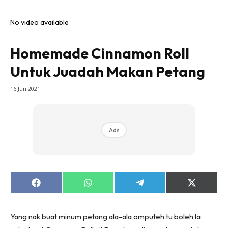
No video available
Homemade Cinnamon Roll
Untuk Juadah Makan Petang
16 Jun 2021
Ads
Share
Share
Share
Share
on
on
on
on
Facebook
WhatsApp
Telegram
X
(Twitter)
Yang nak buat minum petang ala-ala omputeh tu boleh la