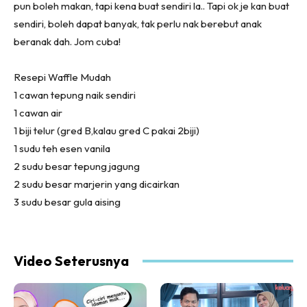
pun boleh makan, tapi kena buat sendiri la.. Tapi ok je kan buat
sendiri, boleh dapat banyak, tak perlu nak berebut anak
beranak dah. Jom cuba!
Resepi Waffle Mudah
1 cawan tepung naik sendiri
1 cawan air
1 biji telur (gred B,kalau gred C pakai 2biji)
1 sudu teh esen vanila
2 sudu besar tepung jagung
2 sudu besar marjerin yang dicairkan
3 sudu besar gula aising
Video Seterusnya