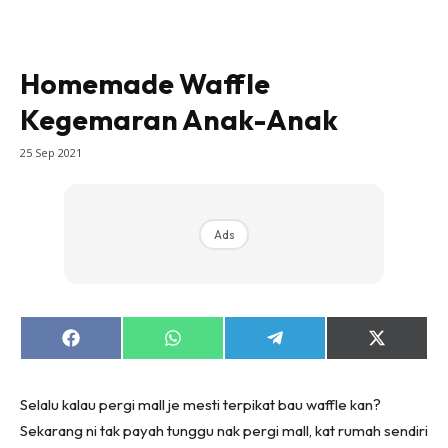
Homemade Waffle
Kegemaran Anak-Anak
25 Sep 2021
Ads
Share
Share
Share
Share
on
on
on
on
Facebook
WhatsApp
Telegram
X
(Twitter)
Selalu kalau pergi mall je mesti terpikat bau waffle kan?
Sekarang ni tak payah tunggu nak pergi mall, kat rumah sendiri