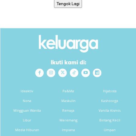
Tengok Lagi
Ikuti kami di:
Ideaktiv
Pa&Ma
Hijabista
Nona
Maskulin
Kashoorga
Mingguan Wanita
Remaja
Vanilla Kismis
Libur
Meremang
Bintang Kecil
Media Hiburan
Impiana
Umpan