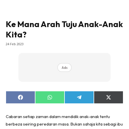
Ke Mana Arah Tuju Anak-Anak
Kita?
24 Feb 2023
Ads
Share
Share
Share
Share
on
on
on
on
Facebook
WhatsApp
Telegram
X
(Twitter)
Cabaran setiap zaman dalam mendidik anak-anak tentu
berbeza seiring peredaran masa. Bukan sahaja kita sebagi ibu