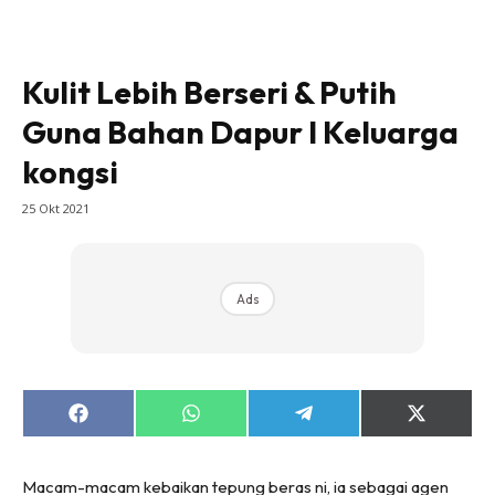
Kulit Lebih Berseri & Putih
Guna Bahan Dapur l Keluarga
kongsi
25 Okt 2021
Ads
Share
Share
Share
Share
on
on
on
on
Facebook
WhatsApp
Telegram
X
(Twitter)
Macam-macam kebaikan tepung beras ni, ia sebagai agen