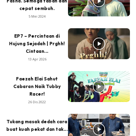
Fasha. Semoga tabah dan
cepat sembuh.
5 Mei 2024
EP7 – Percintaan di
Hujung Sejadah | Prghh!
Cintaan...
13 Apr 2026
Faezah Elai Sahut
Cabaran Naik Tubby
Racer!
26 Dis 2022
Tukang masak dedah cara
buat kuah pekat dan tak...