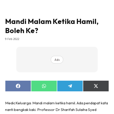
Mandi Malam Ketika Hamil,
Boleh Ke?
9 Feb 2022
Ads
Share
Share
Share
Share
on
on
on
on
Facebook
WhatsApp
Telegram
X
(Twitter)
MedicKeluarga: Mandi malam ketika hamil. Ada pendapat kata
nanti bengkak kaki. Professor Dr Sharifah Sulaiha Syed