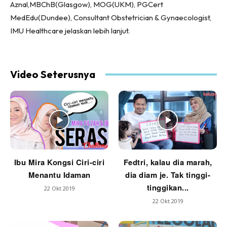
Aznal,MBChB(Glasgow), MOG(UKM), PGCert
MedEdu(Dundee), Consultant Obstetrician & Gynaecologist,
IMU Healthcare jelaskan lebih lanjut.
Video Seterusnya
Ibu Mira Kongsi Ciri-ciri
Fedtri, kalau dia marah,
Menantu Idaman
dia diam je. Tak tinggi-
tinggikan...
22 Okt 2019
22 Okt 2019