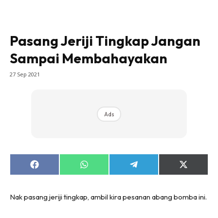
Pasang Jeriji Tingkap Jangan
Sampai Membahayakan
27 Sep 2021
Ads
Share
Share
Share
Share
on
on
on
on
Facebook
WhatsApp
Telegram
X
(Twitter)
Nak pasang jeriji tingkap, ambil kira pesanan abang bomba ini.