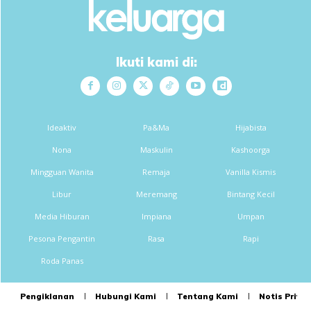
Ikuti kami di:
Ideaktiv
Pa&Ma
Hijabista
Nona
Maskulin
Kashoorga
Mingguan Wanita
Remaja
Vanilla Kismis
Libur
Meremang
Bintang Kecil
Media Hiburan
Impiana
Umpan
Pesona Pengantin
Rasa
Rapi
Roda Panas
Pengiklanan
Hubungi Kami
Tentang Kami
Notis Privas