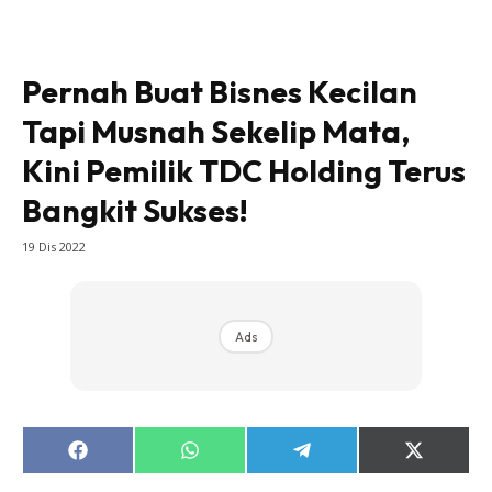
Pernah Buat Bisnes Kecilan
Tapi Musnah Sekelip Mata,
Kini Pemilik TDC Holding Terus
Bangkit Sukses!
19 Dis 2022
Ads
Share
Share
Share
Share
on
on
on
on
Facebook
WhatsApp
Telegram
X