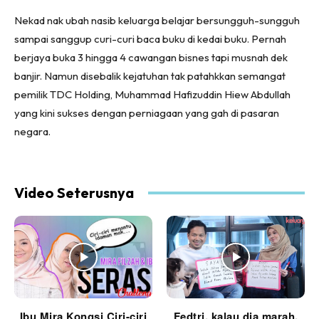
(Twitter)
Nekad nak ubah nasib keluarga belajar bersungguh-sungguh
sampai sanggup curi-curi baca buku di kedai buku. Pernah
berjaya buka 3 hingga 4 cawangan bisnes tapi musnah dek
banjir. Namun disebalik kejatuhan tak patahkkan semangat
pemilik TDC Holding, Muhammad Hafizuddin Hiew Abdullah
yang kini sukses dengan perniagaan yang gah di pasaran
negara.
Video Seterusnya
Ibu Mira Kongsi Ciri-ciri
Fedtri, kalau dia marah,