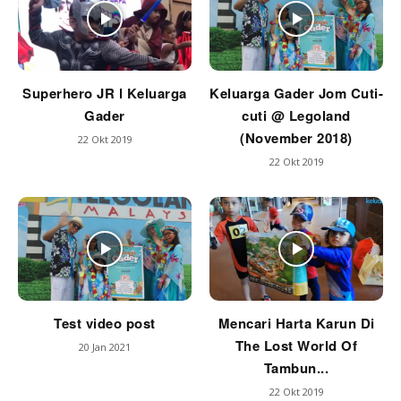
Superhero JR l Keluarga
Keluarga Gader Jom Cuti-
Gader
cuti @ Legoland
(November 2018)
22 Okt 2019
22 Okt 2019
Test video post
Mencari Harta Karun Di
The Lost World Of
20 Jan 2021
Tambun...
22 Okt 2019