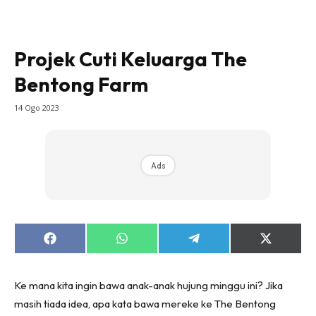
Projek Cuti Keluarga The
Bentong Farm
14 Ogo 2023
Ads
Share
Share
Share
Share
on
on
on
on
Facebook
WhatsApp
Telegram
X
(Twitter)
Ke mana kita ingin bawa anak-anak hujung minggu ini? Jika
masih tiada idea, apa kata bawa mereke ke The Bentong