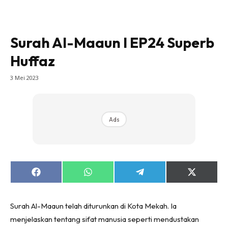
Surah Al-Maaun l EP24 Superb
Huffaz
3 Mei 2023
Ads
Share
Share
Share
Share
on
on
on
on
Facebook
WhatsApp
Telegram
X
(Twitter)
Surah Al-Maaun telah diturunkan di Kota Mekah. Ia
menjelaskan tentang sifat manusia seperti mendustakan