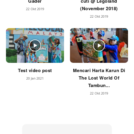
Gader
cuti @ Legoland
(November 2018)
22 Okt 2019
22 Okt 2019
Test video post
Mencari Harta Karun Di
The Lost World Of
20 Jan 2021
Tambun...
22 Okt 2019