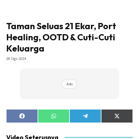
Taman Seluas 21 Ekar, Port
Healing, OOTD & Cuti-Cuti
Keluarga
28 Ogo 2024
Ads
Share
Share
Share
Share
on
on
on
on
Facebook
WhatsApp
Telegram
X
(Twitter)
Video Seterusnya