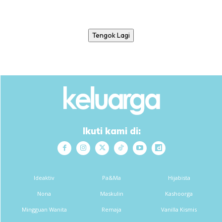
Tengok Lagi
Ikuti kami di:
Ideaktiv
Pa&Ma
Hijabista
Nona
Maskulin
Kashoorga
Mingguan Wanita
Remaja
Vanilla Kismis