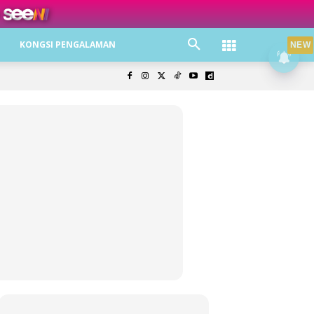
ree jer!
KONGSI PENGALAMAN
NEW
olisi Privasi