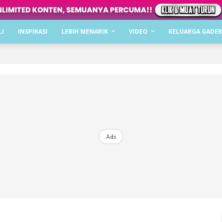
Dapatkan cerita, perkongsian dan info menarik. F
LI
INSPIRASI
LEBIH MENARIK
VIDEO
KELUARGA GADER
Dengan ini saya bersetuju dengan
Terma Penggunaan
dan
P
Langgan Sekarang
Langganan anda telah diterima. Terima kasih!
Ads
Mencari bahagia bersama KELUARGA?
Download dan baca sekarang di
KLIK DI SEENI