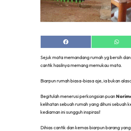
Share
Share
on
on
Facebook
Whats
Sejuk mata memandang rumah yg bersih dan k
cantik hasilnya memang memukau mata.
Biarpun rumah biasa-biasa aje, ia bukan alas
Begitulah menerusi perkongsian puan
Norima
kelihatan sebuah rumah yang dihuni sebuah k
kediaman ini sungguh inspirasi!
Dihias cantik dan kemas biarpun barang yang