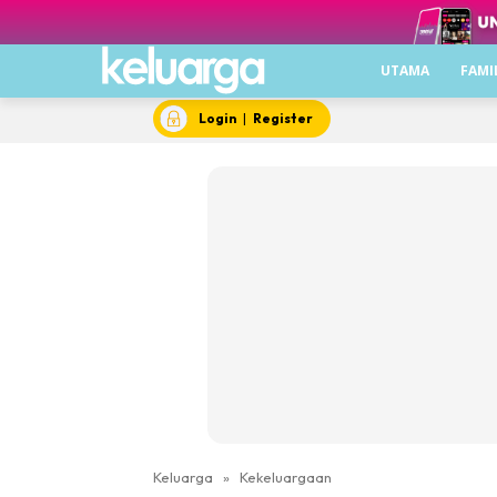
UTAMA
FAMI
Login
|
Register
Keluarga
»
Kekeluargaan