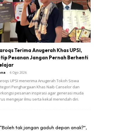
aroqs Terima Anugerah Khas UPSI,
itip Pesanan Jangan Pernah Berhenti
elajar
ana
-
6 Ogo 2026
roqs UPSI menerima Anugerah Tokoh Siswa kategori
nghargaan Khas Naib Canselor dan berkongsi
sanan inspirasi agar generasi muda terus mengejar
mu serta kekal merendah diri.
“Boleh tak jangan gaduh depan anak?”,