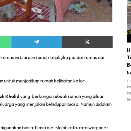
Share
Share
on
on
H
App
Telegram
X
emas ini biarpun rumah kecik jika pandai kemas dan
T
(Twitter)
B
N
an untuk menjadikan rumah kelihatan kotor.
Ha
Pe
pe
h Khalid
yang berkongsi sebuah rumah yang diluar
il
eluarga yang menjalani kehidupan biasa. Namun didalam
 digunakan biasa-biasa aje. Malah rata-rata warganet