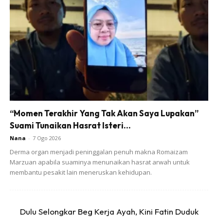
6) Salur darah hidung boleh bengkak juga. Boleh dapat
“Momen Terakhir Yang Tak Akan Saya Lupakan”
hidung berdarah walau jarang.
Suami Tunaikan Hasrat Isteri...
7) Lama kelamaan, bila selalu radang, saraf hidung rosak
Nana
-
7 Ogo 2026
dan bau pun hilang. Hidung pulak asyik tersumbat je.
Derma organ menjadi peninggalan penuh makna Romaizam
Marzuan apabila suaminya menunaikan hasrat arwah untuk
Macam mana nak pulih?
membantu pesakit lain meneruskan kehidupan.
Sekat histamin sementara tak berkesan. Kita kena
kurangkan histamin dalam badan kita.
Dulu Selongkar Beg Kerja Ayah, Kini Fatin Duduk