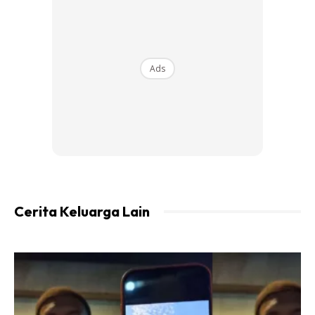
hidung dan rongga sinus (belakang dahi dan pipi). Histamin
tinggi kat sini lah sebabkan RADANG:
1) Histamin berlebihan akibatkan bengkak dalam hidung:
Ads
turbin bengkak, polyp, senget sampai sumbat sebelah
hidung.
2) Histamin akan keluarkan lendir, hingus dan kahak.
3) Histamin akan jadikan hidung gatal-gatal dan SENSITIF.
4) Bila sensitif, histamin akibatkan bersin-bersin.
5) Kita jadi sensitif bau juga. Bau minyak wangi, asap
kereta..boleh bersin.
Cerita Keluarga Lain