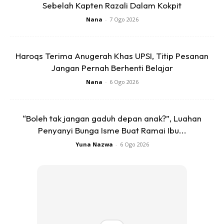
Sebelah Kapten Razali Dalam Kokpit
SOLUSI RESDUNG SINUS:
Nana
-
7 Ogo 2026
1) Kurangkan MAKANAN TINGGI HISTAMIN sementara:
Haroqs Terima Anugerah Khas UPSI, Titip Pesanan
Jangan Pernah Berhenti Belajar
Nana
-
6 Ogo 2026
“Boleh tak jangan gaduh depan anak?”, Luahan
Penyanyi Bunga Isme Buat Ramai Ibu...
Yuna Nazwa
-
6 Ogo 2026