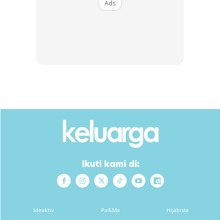
Ads
Belacan, buah kering, seafood tertentu terutamanya tak
fresh.
Ads
Ikuti kami di:
Ideaktiv
Pa&Ma
Hijabista
2) Dalam usus ada enzim penawar histamin. Enzim ni proses