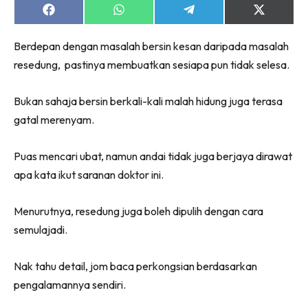
Share
Share
Share
Share
on
on
on
on
Facebook
WhatsApp
Telegram
X
Berdepan dengan masalah bersin kesan daripada masalah
(Twitter)
resedung, pastinya membuatkan sesiapa pun tidak selesa.
Bukan sahaja bersin berkali-kali malah hidung juga terasa
gatal merenyam.
Puas mencari ubat, namun andai tidak juga berjaya dirawat
apa kata ikut saranan doktor ini.
Menurutnya, resedung juga boleh dipulih dengan cara
semulajadi.
Nak tahu detail, jom baca perkongsian berdasarkan
pengalamannya sendiri.