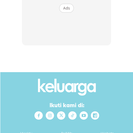
Ads
Dengan ini saya bersetuju dengan
Terma Penggunaan
dan
Polisi
Privasi
Langgan Sekarang
Mencari bahagia bersama KELUARGA?
Download dan baca sekarang di
Ikuti kami di:
KLIK DI SEENI