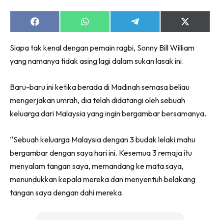
Share
Share
Share
Share
on
on
on
on
Facebook
WhatsApp
Telegram
X
Siapa tak kenal dengan pemain ragbi, Sonny Bill William
(Twitter)
yang namanya tidak asing lagi dalam sukan lasak ini.
Baru-baru ini ketika berada di Madinah semasa beliau
mengerjakan umrah, dia telah didatangi oleh sebuah
keluarga dari Malaysia yang ingin bergambar bersamanya.
“Sebuah keluarga Malaysia dengan 3 budak lelaki mahu
bergambar dengan saya hari ini. Kesemua 3 remaja itu
menyalam tangan saya, memandang ke mata saya,
menundukkan kepala mereka dan menyentuh belakang
tangan saya dengan dahi mereka.