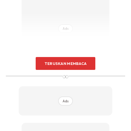
Ads
TERUSKAN MEMBACA
∞
Sonny Bill William turut meluahkan rasa kagum dengan
akhlak yang ditampilkan rakyat Malaysia dalam
menghormati orang yang lebih tua.
Ads