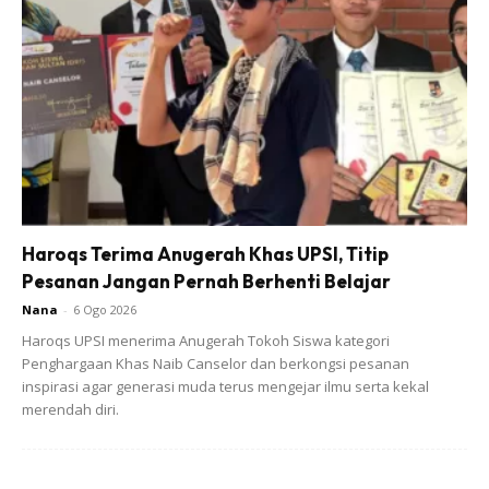
SHOPEE MY
SHOPEE MY
SAJI AROMA BERAS WANGI
Pengikat Plastik Ais Krim
MALAYSIA (2KG)
Malaysia Plastik Sagon
Mudah ...
RM14
RM8.8
RM14
RM8.8
Haroqs Terima Anugerah Khas UPSI, Titip
Buy Now
Buy Now
Pesanan Jangan Pernah Berhenti Belajar
Nana
-
6 Ogo 2026
Haroqs UPSI menerima Anugerah Tokoh Siswa kategori
1
/
5
❮
❯
Penghargaan Khas Naib Canselor dan berkongsi pesanan
inspirasi agar generasi muda terus mengejar ilmu serta kekal
merendah diri.
A Malaysian Family With 3 Young Boys
Asked Me For A Photo Today All 3 Of The