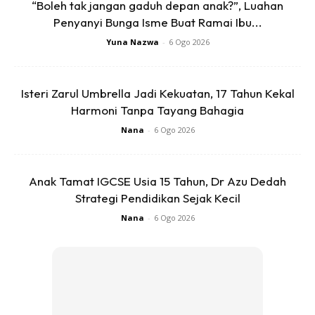
“Boleh tak jangan gaduh depan anak?”, Luahan
Young Lads Shook My Hand Looked Me In
Penyanyi Bunga Isme Buat Ramai Ibu...
The Eyes, Bent Their Heads Down And
Touched The Back Of My Hand With Their
Yuna Nazwa
-
6 Ogo 2026
Foreheads.
Man These Kids Had Dignity/respect &
Isteri Zarul Umbrella Jadi Kekuatan, 17 Tahun Kekal
Honour In Their Family Values It Was A…
Harmoni Tanpa Tayang Bahagia
Nana
-
6 Ogo 2026
— Sonny Bill Williams (@SonnyBWilliams)
May 3, 2023
Anak Tamat IGCSE Usia 15 Tahun, Dr Azu Dedah
Strategi Pendidikan Sejak Kecil
Nana
-
6 Ogo 2026
Dapatkan cerita, perkongsian dan info menarik. Free jer!