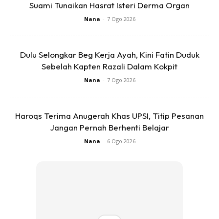
Suami Tunaikan Hasrat Isteri Derma Organ
Nana
-
7 Ogo 2026
Kalau dekat,beli je ex5 biasa.Dalam bekerja kita akan
banyak guna kenderaan jabatan. Nak beli moto baru
jangan tertipu tau. Ada tu bayar downpayment 500 ja.
Dulu Selongkar Beg Kerja Ayah, Kini Fatin Duduk
Bayar bulanan rm500 lebih selama 5 tahun. Harga dah
Sebelah Kapten Razali Dalam Kokpit
macam beli kereta! Lupakanlah niat nak angkat Y15 atau RS
Nana
-
7 Ogo 2026
tu. Baik ko buat ot kaw-kaw beli motor tu dengan cash.
RUMAH
Haroqs Terima Anugerah Khas UPSI, Titip Pesanan
Jangan Pernah Berhenti Belajar
Nana
-
6 Ogo 2026