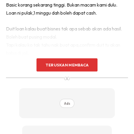
Basic korang sekarang tinggi. Bukan macam kami dulu.
Loan ni pulak,1 minggu dah boleh dapat cash.
Duit loan kalau buat bisnes tak apa sebab akan ada hasil.
Boleh buat pusing modal.
Tapi kalau ko tak tahu nak buat apa,confirm duit tu akan
habis di joli.
TERUSKAN MEMBACA
Beli kereta terpakai, beli jam, beli moto besar, beli baju
∞
mahal, seluar mahal, lepak starbuck.
Nak tunggu habis tempoh loan,lama tu. Merana hidup bhai.
So jangan meminjam kalau tak ada tujuan.
Ads
SKIM CEPAT KAYA (MLM)
Benda ni penting. Jangan ko gatal nak join MLM..Biasanya
akan ada “orang lama” akan promote ko dengan MLM. Aku
garenti.