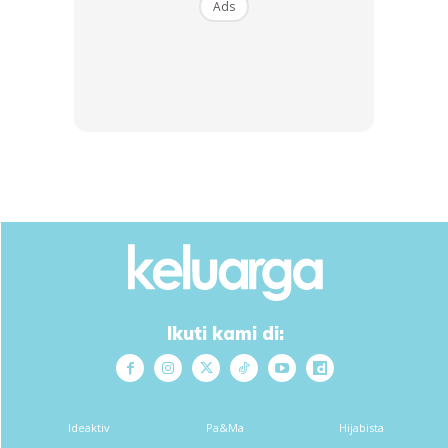
Ads
Elok ko beli rumah awal-awal. Memang tak rugi ko beli
rumah ni sebab harga rumah tak akan jatuh malah akan naik
dari tahun ke tahun.
Buat rumah sewa pun ok kalau tak nak guna sendiri.
Nak kawen pon tak risau bila ada rumah sendiri ni.
SIMPANAN
Disiplinkan diri untuk menabung. Tak boleh simpan
banyak,100 sebulan pon ok dah.
zaman sekarang ni bukan boleh simpan banyak-banyak.
Ikuti kami di:
Maklum la nak semua barang mahal.
Apa-apa pon kena disiplin dalam menabung.
Ideaktiv
Pa&Ma
Hijabista