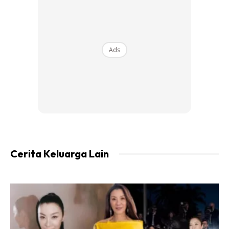
Konon melabur 5k dapat pulangan 15k.
Last-last semua hangus,ko pulak gigit jari.
Ads
KERETA.
Jangan ko nak beli kereta terpakai hanya kerana kereta tu
trend orang muda sekarang. Nanti hangus duit ko dok repair
kereta tu.
Aku sendiri pernah beli honda ek.Dah la tak reti repair
sendiri, rosak je hantar kedai.
Habis dalam 15k setahun untuk repair.haha
Cerita Keluarga Lain
Ads