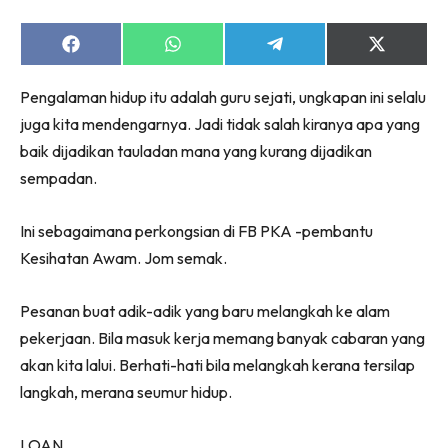
Share
Share
Share
Share
on
on
on
on
Facebook
WhatsApp
Telegram
X
Pengalaman hidup itu adalah guru sejati, ungkapan ini selalu
(Twitter)
juga kita mendengarnya. Jadi tidak salah kiranya apa yang
baik dijadikan tauladan mana yang kurang dijadikan
sempadan.
Ini sebagaimana perkongsian di FB PKA -pembantu
Kesihatan Awam. Jom semak.
Pesanan buat adik-adik yang baru melangkah ke alam
pekerjaan. Bila masuk kerja memang banyak cabaran yang
akan kita lalui. Berhati-hati bila melangkah kerana tersilap
langkah, merana seumur hidup.
LOAN